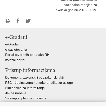
nacionalne manjine za
školsku godinu 2018./2019.
Ispiši
Podijeli
Podijeli
stranicu
na
na
e-Građani
Facebooku
Twitteru
e-Građani
e-savjetovanja
Portal otvorenih podataka RH
Izvozni portal
Pristup informacijama
Dokumenti, zakonski i podzakonski akti
PSC - Jedinstvena kontaktna točka za usluge
Službenica za informiranje
Javna nabava
Strategija, planovi i izvješća
Savjetovanja sa zainteresiranom javnošću