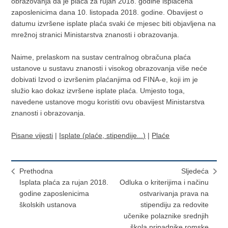
obrazovanja da je plaća za rujan 2018. godine isplaćena
zaposlenicima dana 10. listopada 2018. godine. Obavijest o
datumu izvršene isplate plaća svaki će mjesec biti objavljena na
mrežnoj stranici Ministarstva znanosti i obrazovanja.
Naime, prelaskom na sustav centralnog obračuna plaća
ustanove u sustavu znanosti i visokog obrazovanja više neće
dobivati Izvod o izvršenim plaćanjima od FINA-e, koji im je
služio kao dokaz izvršene isplate plaća. Umjesto toga,
navedene ustanove mogu koristiti ovu obavijest Ministarstva
znanosti i obrazovanja.
Pisane vijesti
|
Isplate (plaće, stipendije...)
|
Plaće
Prethodna
Sljedeća
Isplata plaća za rujan 2018.
Odluka o kriterijima i načinu
godine zaposlenicima
ostvarivanja prava na
školskih ustanova
stipendiju za redovite
učenike polaznike srednjih
škola pripadnike romske