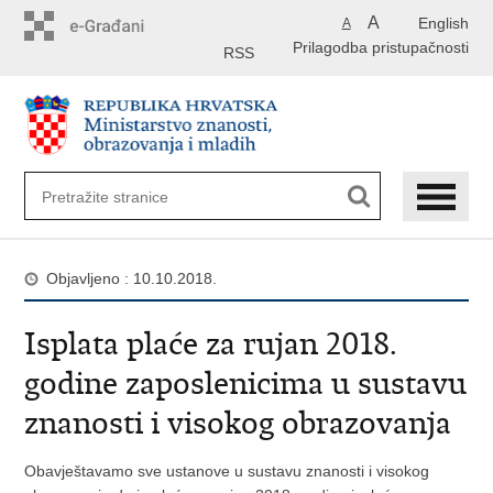
Preskoči
A
English
A
na
Prilagodba pristupačnosti
glavni
RSS
sadržaj
Objavljeno : 10.10.2018.
Isplata plaće za rujan 2018.
godine zaposlenicima u sustavu
znanosti i visokog obrazovanja
Obavještavamo sve ustanove u sustavu znanosti i visokog