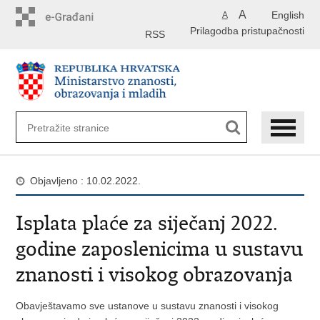
Preskoči
A
English
A
na
Prilagodba pristupačnosti
glavni
RSS
sadržaj
Objavljeno : 10.02.2022.
Isplata plaće za siječanj 2022.
godine zaposlenicima u sustavu
znanosti i visokog obrazovanja
Obavještavamo sve ustanove u sustavu znanosti i visokog