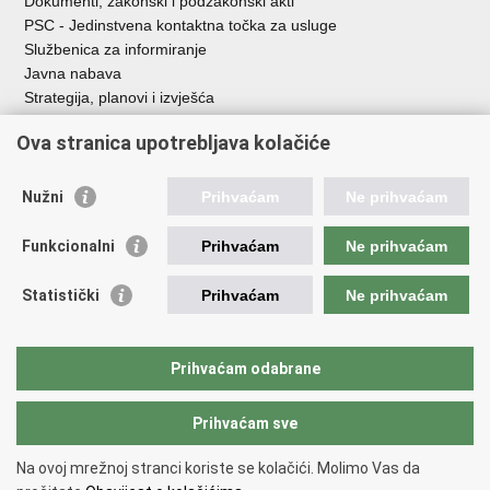
Dokumenti, zakonski i podzakonski akti
PSC - Jedinstvena kontaktna točka za usluge
Službenica za informiranje
Javna nabava
Strategija, planovi i izvješća
Savjetovanja sa zainteresiranom javnošću
Ova stranica upotrebljava kolačiće
Nužni
Prihvaćam
Ne prihvaćam
Korisne poveznice
Funkcionalni
Prihvaćam
Ne prihvaćam
Vlada RH
AZOO
Statistički
Prihvaćam
Ne prihvaćam
ASOO
AMPEU
CARNET
Prihvaćam odabrane
NCVVO
Prihvaćam sve
Povratak na vrh
Na ovoj mrežnoj stranci koriste se kolačići. Molimo Vas da
Copyright © 2026 Ministarstvo znanosti, obrazovanja i mladih.
Uvjeti