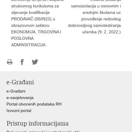
strukovnog kurikuluma za
samoizolacija u osnovnim i
stjecanje kvalifikacije
srednjim školama uz
PRODAVAČ (060923) u
provođenje redovitog
obrazovnom sektoru
dobrovoljnog samotestiranja
EKONOMIJA, TRGOVINA I
učenika (9. 2. 2022.)
POSLOVNA
ADMINSITRACIJA
Ispiši
Podijeli
Podijeli
stranicu
na
na
e-Građani
Facebooku
Twitteru
e-Građani
e-savjetovanja
Portal otvorenih podataka RH
Izvozni portal
Pristup informacijama