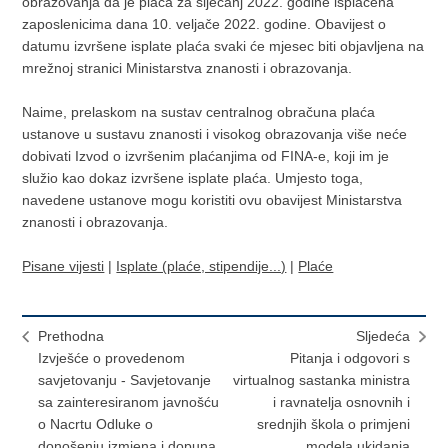
obrazovanja da je plaća za siječanj 2022. godine isplaćena
zaposlenicima dana 10. veljače 2022. godine. Obavijest o
datumu izvršene isplate plaća svaki će mjesec biti objavljena na
mrežnoj stranici Ministarstva znanosti i obrazovanja.
Naime, prelaskom na sustav centralnog obračuna plaća
ustanove u sustavu znanosti i visokog obrazovanja više neće
dobivati Izvod o izvršenim plaćanjima od FINA-e, koji im je
služio kao dokaz izvršene isplate plaća. Umjesto toga,
navedene ustanove mogu koristiti ovu obavijest Ministarstva
znanosti i obrazovanja.
Pisane vijesti
|
Isplate (plaće, stipendije...)
|
Plaće
Prethodna
Sljedeća
Izvješće o provedenom
Pitanja i odgovori s
savjetovanju - Savjetovanje
virtualnog sastanka ministra
sa zainteresiranom javnošću
i ravnatelja osnovnih i
o Nacrtu Odluke o
srednjih škola o primjeni
donošenju izmjena i dopuna
modela ukidanja