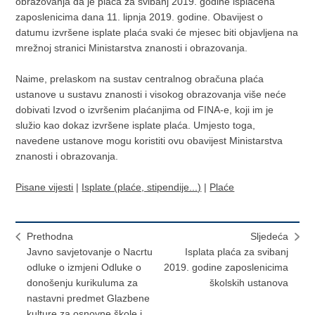
obrazovanja da je plaća za svibanj 2019. godine isplaćena
zaposlenicima dana 11. lipnja 2019. godine. Obavijest o
datumu izvršene isplate plaća svaki će mjesec biti objavljena na
mrežnoj stranici Ministarstva znanosti i obrazovanja.
Naime, prelaskom na sustav centralnog obračuna plaća
ustanove u sustavu znanosti i visokog obrazovanja više neće
dobivati Izvod o izvršenim plaćanjima od FINA-e, koji im je
služio kao dokaz izvršene isplate plaća. Umjesto toga,
navedene ustanove mogu koristiti ovu obavijest Ministarstva
znanosti i obrazovanja.
Pisane vijesti
|
Isplate (plaće, stipendije...)
|
Plaće
Prethodna
Sljedeća
Javno savjetovanje o Nacrtu
Isplata plaća za svibanj
odluke o izmjeni Odluke o
2019. godine zaposlenicima
donošenju kurikuluma za
školskih ustanova
nastavni predmet Glazbene
kulture za osnovne škole i