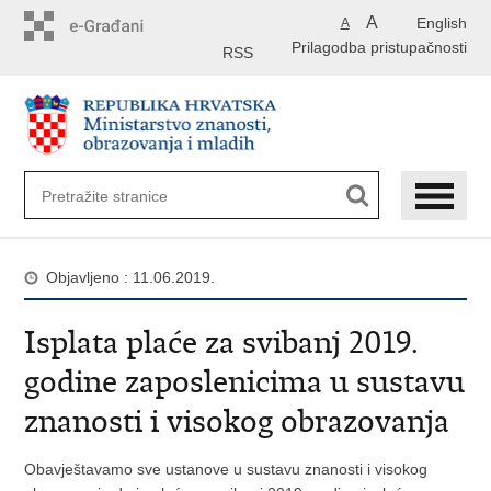
Preskoči
A
English
A
na
Prilagodba pristupačnosti
glavni
RSS
sadržaj
Objavljeno : 11.06.2019.
Isplata plaće za svibanj 2019.
godine zaposlenicima u sustavu
znanosti i visokog obrazovanja
Obavještavamo sve ustanove u sustavu znanosti i visokog