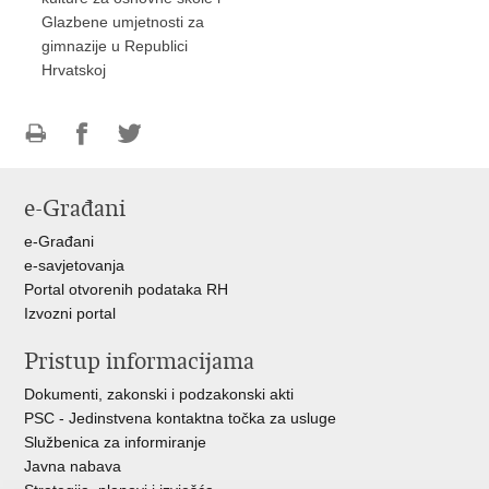
Glazbene umjetnosti za
gimnazije u Republici
Hrvatskoj
Ispiši
Podijeli
Podijeli
stranicu
na
na
e-Građani
Facebooku
Twitteru
e-Građani
e-savjetovanja
Portal otvorenih podataka RH
Izvozni portal
Pristup informacijama
Dokumenti, zakonski i podzakonski akti
PSC - Jedinstvena kontaktna točka za usluge
Službenica za informiranje
Javna nabava