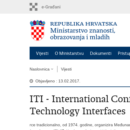
Preskoči
na
glavni
sadržaj
Vijesti
O Ministarstvu
Dokumenti
Pristu
Naslovnica
Vijesti
Objavljeno : 13.02.2017.
ITI - International Co
Technology Interfaces
rce tradicionalno, od 1974. godine, organizira Međun