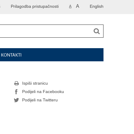
A
S
Prilagodba pristupačnosti
English
A
I KONTAKTI
Ispiši stranicu
Podijeli na Facebooku
Podijeli na Twitteru