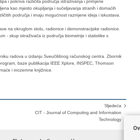
tipa i pokriva različita područja istraživanja i primjene
šljena kao mjesto okupljanja i sučeljavanja stranih i domaćih
azličitih područja i imaju mogućnost razmjene ideja i iskustava.
ve na okruglom stolu, radionice i demonstracijske radionice.
- skup istraživača iz područja biometrije i statistike s
orniku radova u izdanju Sveučilišnog računskog centra. Zbornik
 program, baze publikacija IEEE Xplore, INSPEC, Thomson
omaće i inozemne knjižnice.
Sljedeća
CIT - Journal of Computing and Information
Technology
Ov