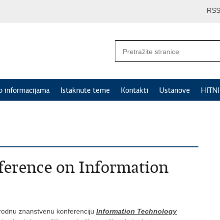
RS
p informacijama
Istaknute teme
Kontakti
Ustanove
HITN
nference on Information
arodnu znanstvenu konferenciju
Information Technology