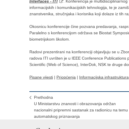
Interfaces - ITI
. Konferencija je multidisciplinarnog 
informacijskih i komunikacijskih tehnologija, te je zami
znanstvenika, stručnjaka i korisnika koji dolaze iz tih r
Okosnicu konferencije čine pozvana predavanja, raspra
Paralelno s konferencijom održava se Biostat Symposium 
biometrijskom školom.
Radovi prezentirani na konferenciji objavljuju se u Zb
radova ITI uvršten je u IEEE Conference Publications
Scientific (Web of Science), InterDok, NSK te druge d
Pisane vijesti
|
Priopćenja
|
Informacijska infrastruktura
Prethodna
U Ministarstvu znanosti i obrazovanja održan
nacionalni pripremni sastanak za radionicu na temu
automatskog priznavanja