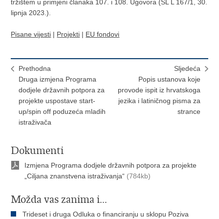
tržištem u primjeni članaka 107. i 108. Ugovora (SL L 167/1, 30.
lipnja 2023.).
Pisane vijesti
|
Projekti
|
EU fondovi
Prethodna
Sljedeća
Druga izmjena Programa
Popis ustanova koje
dodjele državnih potpora za
provode ispit iz hrvatskoga
projekte uspostave start-
jezika i latiničnog pisma za
up/spin off poduzeća mladih
strance
istraživača
Dokumenti
Izmjena Programa dodjele državnih potpora za projekte
„Ciljana znanstvena istraživanja“
(784kb)
Možda vas zanima i...
Trideset i druga Odluka o financiranju u sklopu Poziva