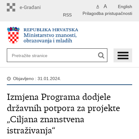
Preskoči
A
English
A
na
Prilagodba pristupačnosti
glavni
RSS
sadržaj
Objavljeno : 31.01.2024.
Izmjena Programa dodjele
državnih potpora za projekte
„Ciljana znanstvena
istraživanja“