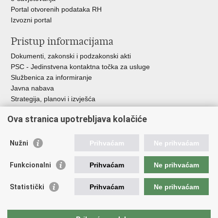
Portal otvorenih podataka RH
Izvozni portal
Pristup informacijama
Dokumenti, zakonski i podzakonski akti
PSC - Jedinstvena kontaktna točka za usluge
Službenica za informiranje
Javna nabava
Strategija, planovi i izvješća
Savjetovanja sa zainteresiranom javnošću
Ova stranica upotrebljava kolačiće
Nužni
Prihvaćam
Ne prihvaćam
Korisne poveznice
Funkcionalni
Prihvaćam
Ne prihvaćam
Vlada RH
AZOO
Statistički
Prihvaćam
Ne prihvaćam
ASOO
AMPEU
CARNET