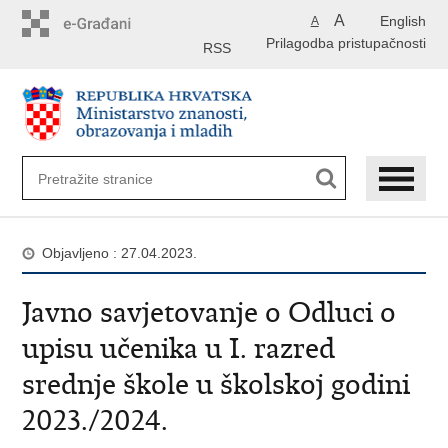
Preskoči
A
English
A
na
Prilagodba pristupačnosti
glavni
RSS
sadržaj
Objavljeno : 27.04.2023.
Javno savjetovanje o Odluci o
upisu učenika u I. razred
srednje škole u školskoj godini
2023./2024.