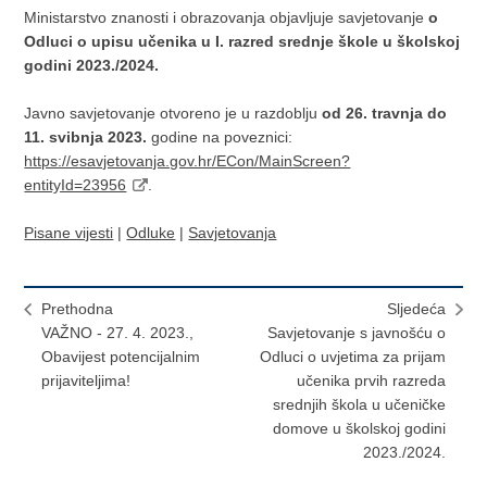
Ministarstvo znanosti i obrazovanja objavljuje savjetovanje
o
Odluci o upisu učenika u I. razred srednje škole u školskoj
godini 2023./2024.
Javno savjetovanje otvoreno je u razdoblju
od 26. travnja do
11. svibnja 2023.
godine na poveznici:
https://esavjetovanja.gov.hr/ECon/MainScreen?
entityId=23956
.
Pisane vijesti
|
Odluke
|
Savjetovanja
Prethodna
Sljedeća
VAŽNO - 27. 4. 2023.,
Savjetovanje s javnošću o
Obavijest potencijalnim
Odluci o uvjetima za prijam
prijaviteljima!
učenika prvih razreda
srednjih škola u učeničke
domove u školskoj godini
2023./2024.