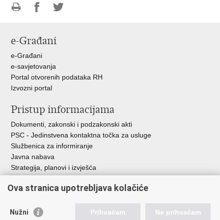
Ispiši
Podijeli
Podijeli
stranicu
na
na
e-Građani
Facebooku
Twitteru
e-Građani
e-savjetovanja
Portal otvorenih podataka RH
Izvozni portal
Pristup informacijama
Dokumenti, zakonski i podzakonski akti
PSC - Jedinstvena kontaktna točka za usluge
Službenica za informiranje
Javna nabava
Strategija, planovi i izvješća
Savjetovanja sa zainteresiranom javnošću
Ova stranica upotrebljava kolačiće
Nužni
Prihvaćam
Ne prihvaćam