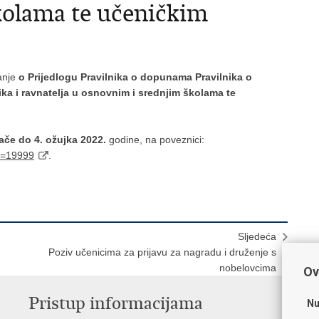
kolama te učeničkim
vanje
o Prijedlogu Pravilnika o dopunama Pravilnika o
ika i ravnatelja u osnovnim i srednjim školama te
jače do 4. ožujka 2022.
godine, na poveznici:
Id=19999
.
Sljedeća
Poziv učenicima za prijavu za nagradu i druženje s
nobelovcima
Ov
Pristup informacijama
K
Nu