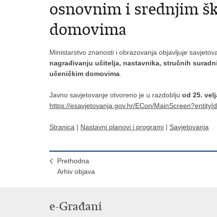
osnovnim i srednjim š
domovima
Ministarstvo znanosti i obrazovanja objavljuje savjeto
nagrađivanju učitelja, nastavnika, stručnih suradn
učeničkim domovima
.
Javno savjetovanje otvoreno je u razdoblju
od 25. vel
https://esavjetovanja.gov.hr/ECon/MainScreen?entity
Stranica
|
Nastavni planovi i programi
|
Savjetovanja
Prethodna
Arhiv objava
e-Građani