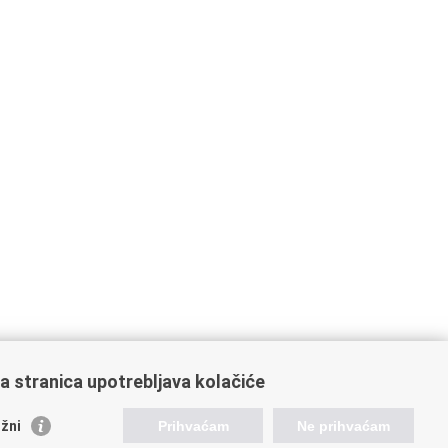
a stranica upotrebljava kolačiće
orisne poveznice
žni
Prihvaćam
Ne prihvaćam