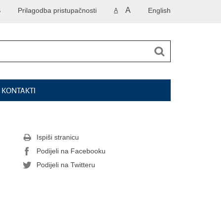
A
S
Prilagodba pristupačnosti
English
A
I KONTAKTI
Ispiši stranicu
Podijeli na Facebooku
Podijeli na Twitteru