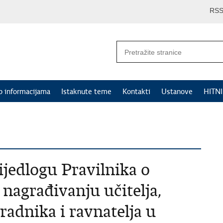
RS
p informacijama
Istaknute teme
Kontakti
Ustanove
HITN
ijedlogu Pravilnika o
nagrađivanju učitelja,
radnika i ravnatelja u