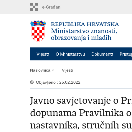
Preskoči
na
glavni
sadržaj
Vijesti
O Ministarstvu
Dokumenti
Pristu
Naslovnica
Vijesti
Objavljeno : 25.02.2022.
Javno savjetovanje o Pr
dopunama Pravilnika o 
nastavnika, stručnih su