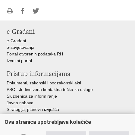
Ispiši
Podijeli
Podijeli
stranicu
na
na
e-Građani
Facebooku
Twitteru
e-Građani
e-savjetovanja
Portal otvorenih podataka RH
Izvozni portal
Pristup informacijama
Dokumenti, zakonski i podzakonski akti
PSC - Jedinstvena kontaktna točka za usluge
Službenica za informiranje
Javna nabava
Strategija, planovi i izvješća
Savjetovanja sa zainteresiranom javnošću
Ova stranica upotrebljava kolačiće