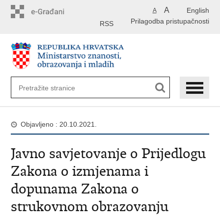
Preskoči
A
English
A
na
Prilagodba pristupačnosti
glavni
RSS
sadržaj
Objavljeno : 20.10.2021.
Javno savjetovanje o Prijedlogu
Zakona o izmjenama i
dopunama Zakona o
strukovnom obrazovanju