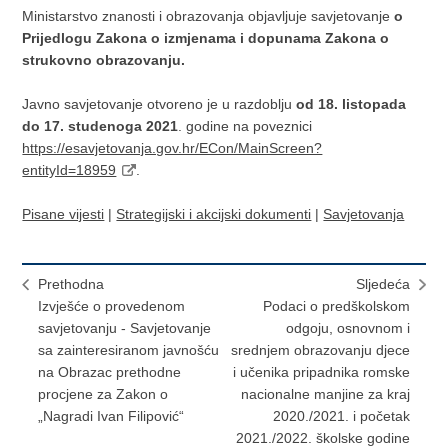
Ministarstvo znanosti i obrazovanja objavljuje savjetovanje
o
Prijedlogu Zakona o izmjenama i dopunama Zakona o
strukovno obrazovanju.
Javno savjetovanje otvoreno je u razdoblju
od 18. listopada
do 17. studenoga 2021
. godine na poveznici
https://esavjetovanja.gov.hr/ECon/MainScreen?
entityId=18959
.
Pisane vijesti
|
Strategijski i akcijski dokumenti
|
Savjetovanja
Prethodna
Sljedeća
Izvješće o provedenom
Podaci o predškolskom
savjetovanju - Savjetovanje
odgoju, osnovnom i
sa zainteresiranom javnošću
srednjem obrazovanju djece
na Obrazac prethodne
i učenika pripadnika romske
procjene za Zakon o
nacionalne manjine za kraj
„Nagradi Ivan Filipović“
2020./2021. i početak
2021./2022. školske godine