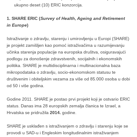
ukupno deset (10) ERIC konzorcija.
1. SHARE ERIC (
Survey of Health, Ageing and Retirement
in Europe
)
Istraživanje o zdravlju, starenju i umirovljenju u Europi (SHARE)
je projekt zamišljen kao pomoć istraživačima u razumijevanju
učinka starenja populacije na europska društva, osiguravajući
podlogu za donošenje zdravstvenih, socijalnih i ekonomskih
politika. SHARE je multidisciplinarna i multinacionalna baza
mikropodataka o zdravlju, socio-ekonomskom statusu te
društvenim i obiteljskim vezama za više od 85.000 osoba u dobi
od 50 i više godina.
Godine 2011. SHARE je postao prvi projekt koji je ostvario ERIC
status. Danas ima 28 europskih zemalja članica te Izrael, a
Hrvatska se pridružila
2014.
godine.
SHARE je usklađen s istraživanjem o zdravlju i starenju koje se
provodi u SAD-u i Engleskim longitudinalnim istraživanjem