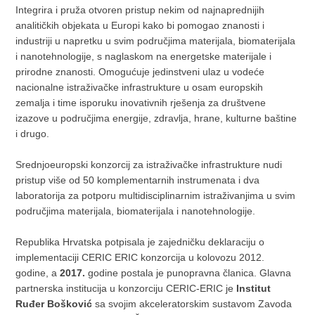
Integrira i pruža otvoren pristup nekim od najnaprednijih
analitičkih objekata u Europi kako bi pomogao znanosti i
industriji u napretku u svim područjima materijala, biomaterijala
i nanotehnologije, s naglaskom na energetske materijale i
prirodne znanosti. Omogućuje jedinstveni ulaz u vodeće
nacionalne istraživačke infrastrukture u osam europskih
zemalja i time isporuku inovativnih rješenja za društvene
izazove u područjima energije, zdravlja, hrane, kulturne baštine
i drugo.
Srednjoeuropski konzorcij za istraživačke infrastrukture nudi
pristup više od 50 komplementarnih instrumenata i dva
laboratorija za potporu multidisciplinarnim istraživanjima u svim
područjima materijala, biomaterijala i nanotehnologije.
Republika Hrvatska potpisala je zajedničku deklaraciju o
implementaciji CERIC ERIC konzorcija u kolovozu 2012.
godine, a
2017.
godine postala je punopravna članica. Glavna
partnerska institucija u konzorciju CERIC-ERIC je
Institut
Ruđer Bošković
sa svojim akceleratorskim sustavom Zavoda