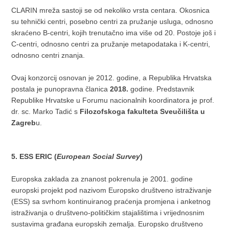
CLARIN mreža sastoji se od nekoliko vrsta centara. Okosnica
su tehnički centri, posebno centri za pružanje usluga, odnosno
skraćeno B-centri, kojih trenutačno ima više od 20. Postoje još i
C-centri, odnosno centri za pružanje metapodataka i K-centri,
odnosno centri znanja.
Ovaj konzorcij osnovan je 2012. godine, a Republika Hrvatska
postala je punopravna članica
2018.
godine. Predstavnik
Republike Hrvatske u Forumu nacionalnih koordinatora je prof.
dr. sc. Marko Tadić s
Filozofskoga fakulteta Sveučilišta u
Zagreb
u.
5. ESS ERIC (
European Social Survey
)
Europska zaklada za znanost pokrenula je 2001. godine
europski projekt pod nazivom Europsko društveno istraživanje
(ESS) sa svrhom kontinuiranog praćenja promjena i anketnog
istraživanja o društveno-političkim stajalištima i vrijednosnim
sustavima građana europskih zemalja. Europsko društveno