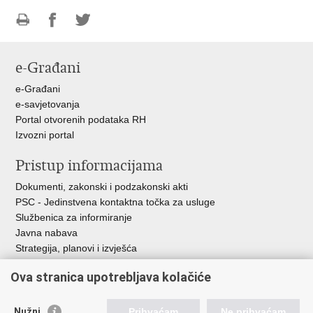
Ispiši
Podijeli
Podijeli
stranicu
na
na
e-Građani
Facebooku
Twitteru
e-Građani
e-savjetovanja
Portal otvorenih podataka RH
Izvozni portal
Pristup informacijama
Dokumenti, zakonski i podzakonski akti
PSC - Jedinstvena kontaktna točka za usluge
Službenica za informiranje
Javna nabava
Strategija, planovi i izvješća
Savjetovanja sa zainteresiranom javnošću
Ova stranica upotrebljava kolačiće
Nužni
Prihvaćam
Ne prihvaćam