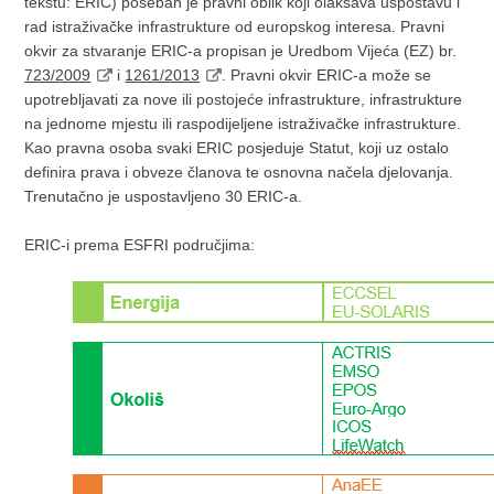
tekstu: ERIC) poseban je pravni oblik koji olakšava uspostavu i
rad istraživačke infrastrukture od europskog interesa. Pravni
okvir za stvaranje ERIC-a propisan je Uredbom Vijeća (EZ) br.
723/2009
i
1261/2013
. Pravni okvir ERIC-a može se
upotrebljavati za nove ili postojeće infrastrukture, infrastrukture
na jednome mjestu ili raspodijeljene istraživačke infrastrukture.
Kao pravna osoba svaki ERIC posjeduje Statut, koji uz ostalo
definira prava i obveze članova te osnovna načela djelovanja.
Trenutačno je uspostavljeno 30 ERIC-a.
ERIC-i prema ESFRI područjima: