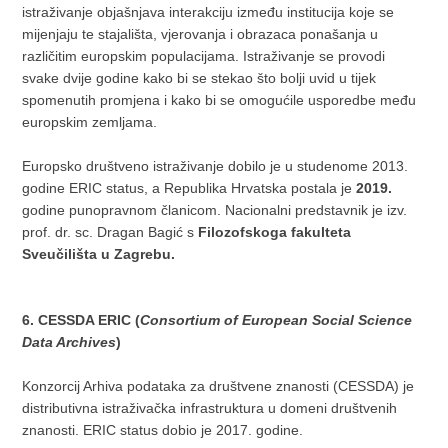
istraživanje objašnjava interakciju između institucija koje se
mijenjaju te stajališta, vjerovanja i obrazaca ponašanja u
različitim europskim populacijama. Istraživanje se provodi
svake dvije godine kako bi se stekao što bolji uvid u tijek
spomenutih promjena i kako bi se omogućile usporedbe među
europskim zemljama.
Europsko društveno istraživanje dobilo je u studenome 2013.
godine ERIC status, a Republika Hrvatska postala je
2019.
godine punopravnom članicom. Nacionalni predstavnik je izv.
prof. dr. sc. Dragan Bagić s
Filozofskoga fakulteta
Sveučilišta u Zagrebu.
6. CESSDA ERIC (
Consortium of European Social Science
Data Archives
)
Konzorcij Arhiva podataka za društvene znanosti (CESSDA) je
distributivna istraživačka infrastruktura u domeni društvenih
znanosti. ERIC status dobio je 2017. godine.