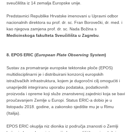
sveučilišta iz 14 zemalja Europske unije.
Predstavnici Republike Hrvatske imenovani u Upravni odbor
nacionalnih direktora su prof. dr. sc. Fran Borovečki, dr. med. i
kao njegova zamjena prof. dr. sc. Nada Božina s
Medicinskoga fakulteta Sveučilišta u Zagrebu
.
8. EPOS ERIC (
European Plate Observing System
)
Sustav za promatranje europske tektonske ploče (EPOS)
multidisciplinarni je i distribuirani konzorcij europskih
istraživačkih infrastruktura, kojem je dugoročni cilj omogućiti i
unaprijediti integriranu uporabu podataka, podatkovnih
proizvoda i opreme koji služe znanstvenoj zajednici koja se bavi
proučavanjem Zemlje u Europi. Status ERIC-a dobio je u
listopadu 2018. godine, a zakonsko sjedište mu je u Rimu
(Italija).
EPOS ERIC okuplja niz dionika iz područja znanosti o Zemlji