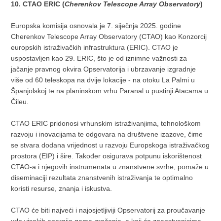
10. CTAO ERIC (
Cherenkov Telescope Array Observatory
)
Europska komisija osnovala je 7. siječnja 2025. godine
Cherenkov Telescope Array Observatory (CTAO) kao Konzorcij
europskih istraživačkih infrastruktura (ERIC). CTAO je
uspostavljen kao 29. ERIC, što je od iznimne važnosti za
jačanje pravnog okvira Opservatorija i ubrzavanje izgradnje
više od 60 teleskopa na dvije lokacije - na otoku La Palmi u
Španjolskoj te na planinskom vrhu Paranal u pustinji Atacama u
Čileu.
CTAO ERIC pridonosi vrhunskim istraživanjima, tehnološkom
razvoju i inovacijama te odgovara na društvene izazove, čime
se stvara dodana vrijednost u razvoju Europskoga istraživačkog
prostora (EIP) i šire. Također osigurava potpunu iskorištenost
CTAO-a i njegovih instrumenata u znanstvene svrhe, pomaže u
diseminaciji rezultata znanstvenih istraživanja te optimalno
koristi resurse, znanja i iskustva.
CTAO će biti najveći i najosjetljiviji Opservatorij za proučavanje