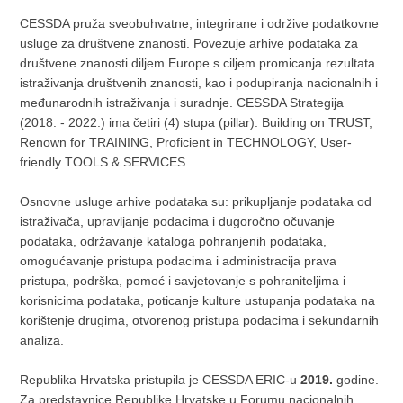
CESSDA pruža sveobuhvatne, integrirane i održive podatkovne
usluge za društvene znanosti. Povezuje arhive podataka za
društvene znanosti diljem Europe s ciljem promicanja rezultata
istraživanja društvenih znanosti, kao i podupiranja nacionalnih i
međunarodnih istraživanja i suradnje. CESSDA Strategija
(2018. - 2022.) ima četiri (4) stupa (pillar): Building on TRUST,
Renown for TRAINING, Proficient in TECHNOLOGY, User-
friendly TOOLS & SERVICES.
Osnovne usluge arhive podataka su: prikupljanje podataka od
istraživača, upravljanje podacima i dugoročno očuvanje
podataka, održavanje kataloga pohranjenih podataka,
omogućavanje pristupa podacima i administracija prava
pristupa, podrška, pomoć i savjetovanje s pohraniteljima i
korisnicima podataka, poticanje kulture ustupanja podataka na
korištenje drugima, otvorenog pristupa podacima i sekundarnih
analiza.
Republika Hrvatska pristupila je CESSDA ERIC-u
2019.
godine.
Za predstavnice Republike Hrvatske u Forumu nacionalnih