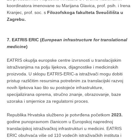
koordinatora imenovane su Marijana Glavica, prof. psih. i Irena
Kranjec, prof. soc. s
Filozofskoga fakulteta Sveučilišta u
Zagrebu.
7. EATRIS ERIC (
European infrastructure for translational
medicine
)
EATRIS okuplja europske centre izvrsnosti u translacijskim
istraživanjima na polju lijekova, dijagnostike i medicinskih
proizvoda. U sklopu EATRIS-ERIC-a istraživači mogu dobiti
pristup različitim resursima potrebnim za translacijski razvoj
novih lijekova kao što su postojeće infrastrukture,
specijalizirana oprema, stručno znanje, obrazovanje, baze
uzoraka i smjernice za regulatorni proces.
Republika Hrvatska službeno je potvrđena početkom
2023.
godine punopravnom članicom u Europskoj naprednoj
translacijskoj istraživačkoj infrastrukturi u medicini. EATRIS
ERIC obuhvaća više od 110 vodećih istraživačkih instituta i