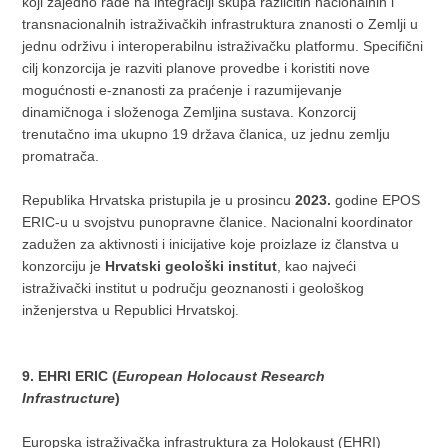
koji zajedno rade na integraciji skupa različitih nacionalnih i
transnacionalnih istraživačkih infrastruktura znanosti o Zemlji u
jednu održivu i interoperabilnu istraživačku platformu. Specifični
cilj konzorcija je razviti planove provedbe i koristiti nove
mogućnosti e-znanosti za praćenje i razumijevanje
dinamičnoga i složenoga Zemljina sustava. Konzorcij
trenutačno ima ukupno 19 država članica, uz jednu zemlju
promatrača.
Republika Hrvatska pristupila je u prosincu
2023.
godine EPOS
ERIC-u u svojstvu punopravne članice. Nacionalni koordinator
zadužen za aktivnosti i inicijative koje proizlaze iz članstva u
konzorciju je
Hrvatski geološki institut
, kao najveći
istraživački institut u području geoznanosti i geološkog
inženjerstva u Republici Hrvatskoj.
9. EHRI ERIC (
European Holocaust Research
Infrastructure
)
Europska istraživačka infrastruktura za Holokaust (EHRI)