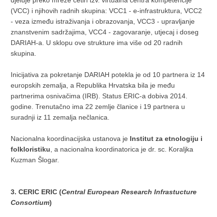
djeluje preko mreže četiri tzv. virtualna centra kompetencije
(VCC) i njihovih radnih skupina: VCC1 - e-infrastruktura, VCC2
- veza između istraživanja i obrazovanja, VCC3 - upravljanje
znanstvenim sadržajima, VCC4 - zagovaranje, utjecaj i doseg
DARIAH-a. U sklopu ove strukture ima više od 20 radnih
skupina.
Inicijativa za pokretanje DARIAH potekla je od 10 partnera iz 14
europskih zemalja, a Republika Hrvatska bila je među
partnerima osnivačima (IRB). Status ERIC-a dobiva 2014.
godine. Trenutačno ima 22 zemlje članice i 19 partnera u
suradnji iz 11 zemalja nečlanica.
Nacionalna koordinacijska ustanova je
Institut za etnologiju i
folkloristiku
, a nacionalna koordinatorica je dr. sc. Koraljka
Kuzman Šlogar.
3. CERIC ERIC (
Central European Research Infrastucture
Consortium
)