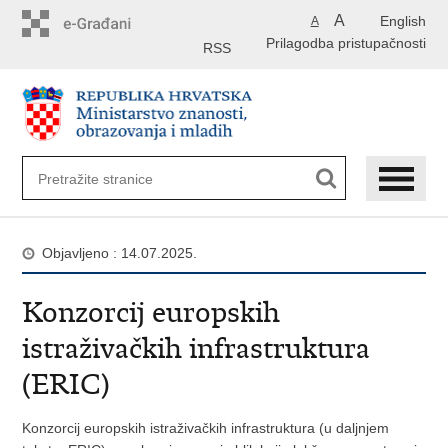
Preskoči
A
English
A
na
Prilagodba pristupačnosti
glavni
RSS
sadržaj
Objavljeno : 14.07.2025.
Konzorcij europskih
istraživačkih infrastruktura
(ERIC)
Konzorcij europskih istraživačkih infrastruktura (u daljnjem