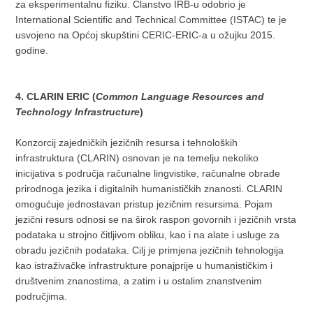
za eksperimentalnu fiziku. Članstvo IRB-u odobrio je
International Scientific and Technical Committee (ISTAC) te je
usvojeno na Općoj skupštini CERIC-ERIC-a u ožujku 2015.
godine.
4. CLARIN ERIC (
Common Language Resources and
Technology Infrastructure
)
Konzorcij zajedničkih jezičnih resursa i tehnoloških
infrastruktura (CLARIN) osnovan je na temelju nekoliko
inicijativa s područja računalne lingvistike, računalne obrade
prirodnoga jezika i digitalnih humanističkih znanosti. CLARIN
omogućuje jednostavan pristup jezičnim resursima. Pojam
jezični resurs odnosi se na širok raspon govornih i jezičnih vrsta
podataka u strojno čitljivom obliku, kao i na alate i usluge za
obradu jezičnih podataka. Cilj je primjena jezičnih tehnologija
kao istraživačke infrastrukture ponajprije u humanističkim i
društvenim znanostima, a zatim i u ostalim znanstvenim
područjima.