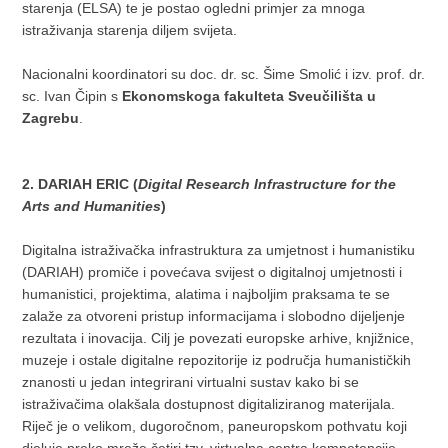
starenja (ELSA) te je postao ogledni primjer za mnoga
istraživanja starenja diljem svijeta.
Nacionalni koordinatori su doc. dr. sc. Šime Smolić i izv. prof. dr.
sc. Ivan Čipin s
Ekonomskoga fakulteta Sveučilišta u
Zagrebu
.
2. DARIAH ERIC (
Digital Research Infrastructure for the
Arts and Humanities
)
Digitalna istraživačka infrastruktura za umjetnost i humanistiku
(DARIAH) promiče i povećava svijest o digitalnoj umjetnosti i
humanistici, projektima, alatima i najboljim praksama te se
zalaže za otvoreni pristup informacijama i slobodno dijeljenje
rezultata i inovacija. Cilj je povezati europske arhive, knjižnice,
muzeje i ostale digitalne repozitorije iz područja humanističkih
znanosti u jedan integrirani virtualni sustav kako bi se
istraživačima olakšala dostupnost digitaliziranog materijala.
Riječ je o velikom, dugoročnom, paneuropskom pothvatu koji