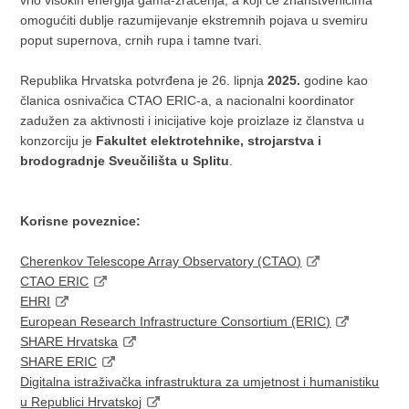
vrlo visokih energija gama-zračenja, a koji će znanstvenicima
omogućiti dublje razumijevanje ekstremnih pojava u svemiru
poput supernova, crnih rupa i tamne tvari.
Republika Hrvatska potvrđena je 26. lipnja
2025.
godine kao
članica osnivačica CTAO ERIC-a, a nacionalni koordinator
zadužen za aktivnosti i inicijative koje proizlaze iz članstva u
konzorciju je
Fakultet elektrotehnike, strojarstva i
brodogradnje Sveučilišta u Splitu
.
Korisne poveznice:
Cherenkov Telescope Array Observatory (CTAO)
CTAO ERIC
EHRI
European Research Infrastructure Consortium (ERIC)
SHARE Hrvatska
SHARE ERIC
Digitalna istraživačka infrastruktura za umjetnost i humanistiku
u Republici Hrvatskoj