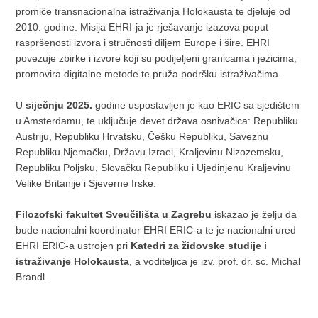
promiče transnacionalna istraživanja Holokausta te djeluje od
2010. godine. Misija EHRI-ja je rješavanje izazova poput
raspršenosti izvora i stručnosti diljem Europe i šire. EHRI
povezuje zbirke i izvore koji su podijeljeni granicama i jezicima,
promovira digitalne metode te pruža podršku istraživačima.
U
siječnju 2025.
godine uspostavljen je kao ERIC sa sjedištem
u Amsterdamu, te uključuje devet država osnivačica: Republiku
Austriju, Republiku Hrvatsku, Češku Republiku, Saveznu
Republiku Njemačku, Državu Izrael, Kraljevinu Nizozemsku,
Republiku Poljsku, Slovačku Republiku i Ujedinjenu Kraljevinu
Velike Britanije i Sjeverne Irske.
Filozofski fakultet Sveučilišta u Zagrebu
iskazao je želju da
bude nacionalni koordinator EHRI ERIC-a te je nacionalni ured
EHRI ERIC-a ustrojen pri
Katedri za židovske studije i
istraživanje Holokausta
, a voditeljica je izv. prof. dr. sc. Michal
Brandl.