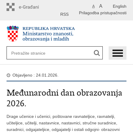
Preskoči
A
English
A
na
Prilagodba pristupačnosti
glavni
RSS
sadržaj
Objavljeno : 24.01.2026.
Međunarodni dan obrazovanja
2026.
Drage učenice i učenici, poštovane ravnateljice, ravnatelji,
učiteljice, učitelji, nastavnice, nastavnici, stručne suradnice,
suradnici, odgajateljice, odgajatelji i ostali odgojni- obrazovni