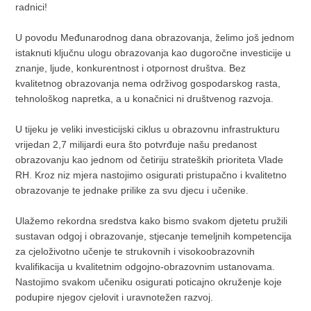
radnici!
U povodu Međunarodnog dana obrazovanja, želimo još jednom
istaknuti ključnu ulogu obrazovanja kao dugoročne investicije u
znanje, ljude, konkurentnost i otpornost društva. Bez
kvalitetnog obrazovanja nema održivog gospodarskog rasta,
tehnološkog napretka, a u konačnici ni društvenog razvoja.
U tijeku je veliki investicijski ciklus u obrazovnu infrastrukturu
vrijedan 2,7 milijardi eura što potvrđuje našu predanost
obrazovanju kao jednom od četiriju strateških prioriteta Vlade
RH. Kroz niz mjera nastojimo osigurati pristupačno i kvalitetno
obrazovanje te jednake prilike za svu djecu i učenike.
Ulažemo rekordna sredstva kako bismo svakom djetetu pružili
sustavan odgoj i obrazovanje, stjecanje temeljnih kompetencija
za cjeloživotno učenje te strukovnih i visokoobrazovnih
kvalifikacija u kvalitetnim odgojno-obrazovnim ustanovama.
Nastojimo svakom učeniku osigurati poticajno okruženje koje
podupire njegov cjelovit i uravnotežen razvoj.