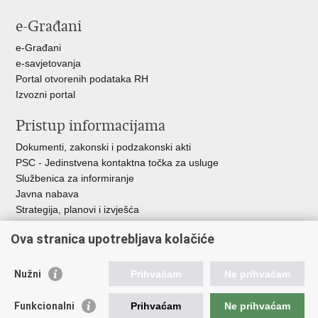
stranicu
na
na
e-Građani
Facebooku
Twitteru
e-Građani
e-savjetovanja
Portal otvorenih podataka RH
Izvozni portal
Pristup informacijama
Dokumenti, zakonski i podzakonski akti
PSC - Jedinstvena kontaktna točka za usluge
Službenica za informiranje
Javna nabava
Strategija, planovi i izvješća
Savjetovanja sa zainteresiranom javnošću
Ova stranica upotrebljava kolačiće
Nužni
Prihvaćam
Ne prihvaćam
Korisne poveznice
Funkcionalni
Prihvaćam
Ne prihvaćam
Vlada RH