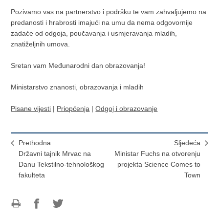
Pozivamo vas na partnerstvo i podršku te vam zahvaljujemo na
predanosti i hrabrosti imajući na umu da nema odgovornije
zadaće od odgoja, poučavanja i usmjeravanja mladih,
znatiželjnih umova.
Sretan vam Međunarodni dan obrazovanja!
Ministarstvo znanosti, obrazovanja i mladih
Pisane vijesti
|
Priopćenja
|
Odgoj i obrazovanje
Prethodna
Sljedeća
Državni tajnik Mrvac na
Ministar Fuchs na otvorenju
Danu Tekstilno-tehnološkog
projekta Science Comes to
fakulteta
Town
Ispiši
Podijeli
Podijeli