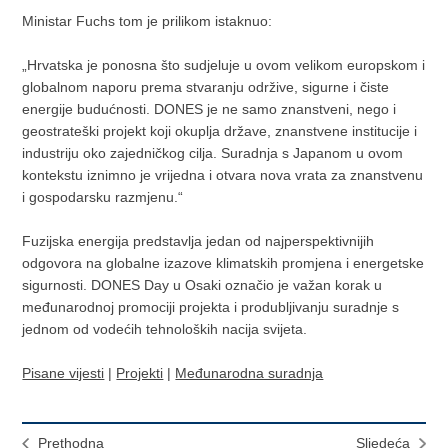
Ministar Fuchs tom je prilikom istaknuo:
„Hrvatska je ponosna što sudjeluje u ovom velikom europskom i
globalnom naporu prema stvaranju održive, sigurne i čiste
energije budućnosti. DONES je ne samo znanstveni, nego i
geostrateški projekt koji okuplja države, znanstvene institucije i
industriju oko zajedničkog cilja. Suradnja s Japanom u ovom
kontekstu iznimno je vrijedna i otvara nova vrata za znanstvenu
i gospodarsku razmjenu.“
Fuzijska energija predstavlja jedan od najperspektivnijih
odgovora na globalne izazove klimatskih promjena i energetske
sigurnosti. DONES Day u Osaki označio je važan korak u
međunarodnoj promociji projekta i produbljivanju suradnje s
jednom od vodećih tehnoloških nacija svijeta.
Pisane vijesti
|
Projekti
|
Međunarodna suradnja
Prethodna
Sljedeća