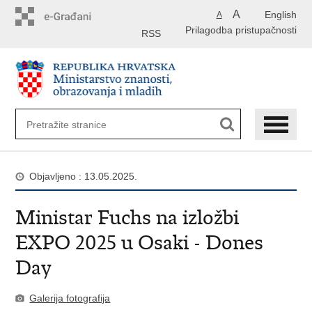
Preskoči
A
English
A
na
Prilagodba pristupačnosti
glavni
RSS
sadržaj
Objavljeno : 13.05.2025.
Ministar Fuchs na izložbi
EXPO 2025 u Osaki - Dones
Day
Galerija fotografija