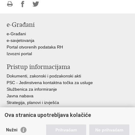
Ispiši
Podijeli
Podijeli
stranicu
na
na
e-Građani
Facebooku
Twitteru
e-Građani
e-savjetovanja
Portal otvorenih podataka RH
Izvozni portal
Pristup informacijama
Dokumenti, zakonski i podzakonski akti
PSC - Jedinstvena kontaktna točka za usluge
Službenica za informiranje
Javna nabava
Strategija, planovi i izvješća
Savjetovanja sa zainteresiranom javnošću
Ova stranica upotrebljava kolačiće
Nužni
Prihvaćam
Ne prihvaćam