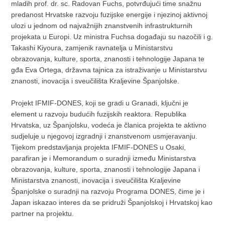
mladih prof. dr. sc. Radovan Fuchs, potvrđujući time snažnu
predanost Hrvatske razvoju fuzijske energije i njezinoj aktivnoj
ulozi u jednom od najvažnijih znanstvenih infrastrukturnih
projekata u Europi. Uz ministra Fuchsa događaju su nazočili i g.
Takashi Kiyoura, zamjenik ravnatelja u Ministarstvu
obrazovanja, kulture, sporta, znanosti i tehnologije Japana te
gđa Eva Ortega, državna tajnica za istraživanje u Ministarstvu
znanosti, inovacija i sveučilišta Kraljevine Španjolske.
Projekt IFMIF-DONES, koji se gradi u Granadi, ključni je
element u razvoju budućih fuzijskih reaktora. Republika
Hrvatska, uz Španjolsku, vodeća je članica projekta te aktivno
sudjeluje u njegovoj izgradnji i znanstvenom usmjeravanju.
Tijekom predstavljanja projekta IFMIF-DONES u Osaki,
parafiran je i Memorandum o suradnji između Ministarstva
obrazovanja, kulture, sporta, znanosti i tehnologije Japana i
Ministarstva znanosti, inovacija i sveučilišta Kraljevine
Španjolske o suradnji na razvoju Programa DONES, čime je i
Japan iskazao interes da se pridruži Španjolskoj i Hrvatskoj kao
partner na projektu.