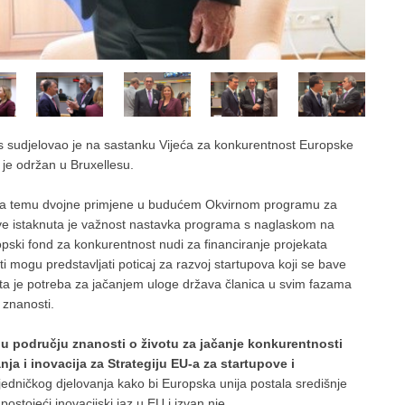
s sudjelovao je na sastanku Vijeća za konkurentnost Europske
i je održan u Bruxellesu.
 na temu dvojne primjene u budućem Okvirnom programu za
rave istaknuta je važnost nastavka programa s naglaskom na
pski fond za konkurentnost nudi za financiranje projekata
 mogu predstavljati poticaj za razvoj startupova koji se bave
a je potreba za jačanjem uloge država članica u svim fazama
 znanosti.
 u području znanosti o životu za jačanje konkurentnosti
nja i inovacija za Strategiju EU-a za startupove i
jedničkog djelovanja kako bi Europska unija postala središnje
ostojeći inovacijski jaz u EU i izvan nje.