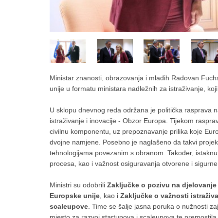
Ministar znanosti, obrazovanja i mladih Radovan Fuch
unije u formatu ministara nadležnih za istraživanje, koj
U sklopu dnevnog reda održana je politička rasprava
istraživanje i inovacije - Obzor Europa. Tijekom rasp
civilnu komponentu, uz prepoznavanje prilika koje Euro
dvojne namjene. Posebno je naglašeno da takvi projekti
tehnologijama povezanim s obranom. Također, istaknut
procesa, kao i važnost osiguravanja otvorene i sigurne
Ministri su odobrili
Zaključke o pozivu na djelovanje
Europske unije
, kao i
Zaključke o važnosti istraživa
scaleupove
. Time se šalje jasna poruka o nužnosti za
mjesto za razvoj startupova i scaleupova te premostila p