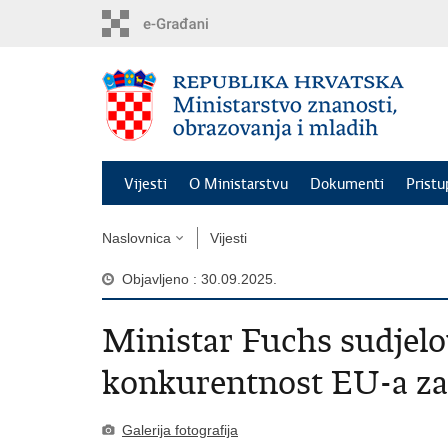
Preskoči
na
glavni
sadržaj
Vijesti
O Ministarstvu
Dokumenti
Pristu
Naslovnica
Vijesti
Objavljeno : 30.09.2025.
Ministar Fuchs sudjelo
konkurentnost EU-a za 
Galerija fotografija