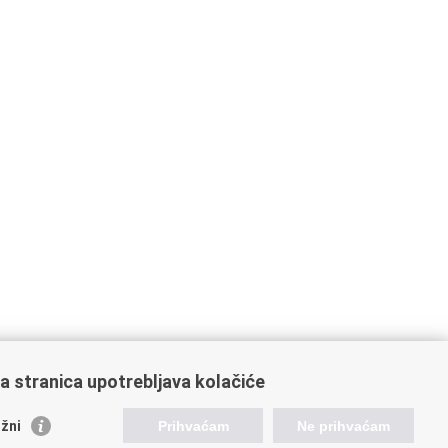
a stranica upotrebljava kolačiće
orisne poveznice
žni
Prihvaćam
Ne prihvaćam