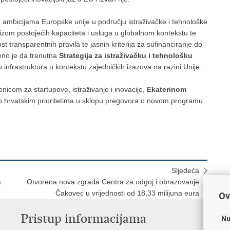
m ambicijama Europske unije u području istraživačke i tehnološke
lizom postojećih kapaciteta i usluga u globalnom kontekstu te
ost transparentnih pravila te jasnih kriterija za sufinanciranje do
čeno je da trenutna
Strategija za istraživačku i tehnološku
 infrastruktura u kontekstu zajedničkih izazova na razini Unije.
enicom za startupove, istraživanje i inovacije,
Ekaterinom
a o hrvatskim prioritetima u sklopu pregovora o novom programu
Sljedeća
a
Otvorena nova zgrada Centra za odgoj i obrazovanje
Čakovec u vrijednosti od 18,33 milijuna eura
Ov
Pristup informacijama
K
Nu