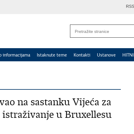
RS
p informacijama
Istaknute teme
Kontakti
Ustanove
HITN
vao na sastanku Vijeća za
istraživanje u Bruxellesu