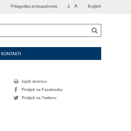
A
S
Prilagodba pristupačnosti
English
A
I KONTAKTI
Ispiši stranicu
Podijeli na Facebooku
Podijeli na Twitteru