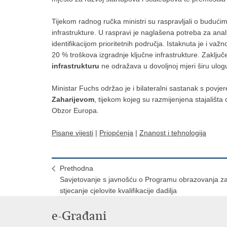
Tijekom radnog ručka ministri su raspravljali o budući
infrastrukture. U raspravi je naglašena potreba za ana
identifikacijom prioritetnih područja. Istaknuta je i važn
20 % troškova izgradnje ključne infrastrukture. Zaklju
infrastrukturu
ne odražava u dovoljnoj mjeri širu ulogu
Ministar Fuchs održao je i bilateralni sastanak s povjer
Zaharijevom
, tijekom kojeg su razmijenjena stajališt
Obzor Europa.
Pisane vijesti
|
Priopćenja
|
Znanost i tehnologija
Prethodna
Savjetovanje s javnošću o Programu obrazovanja z
stjecanje cjelovite kvalifikacije dadilja
e-Građani