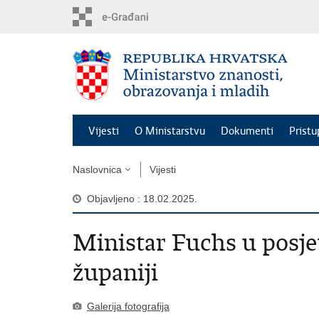
Preskoči
na
glavni
sadržaj
Vijesti
O Ministarstvu
Dokumenti
Pristu
Naslovnica
Vijesti
Objavljeno : 18.02.2025.
Ministar Fuchs u posj
županiji
Galerija fotografija