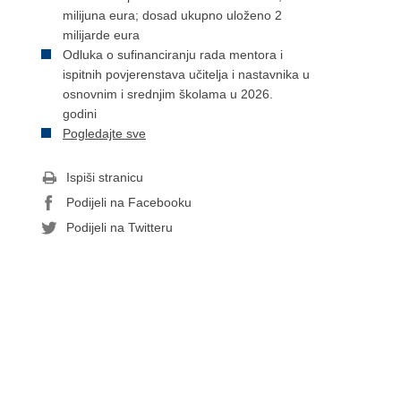
milijuna eura; dosad ukupno uloženo 2
milijarde eura
Odluka o sufinanciranju rada mentora i
ispitnih povjerenstava učitelja i nastavnika u
osnovnim i srednjim školama u 2026.
godini
Pogledajte sve
Ispiši stranicu
Podijeli na Facebooku
Podijeli na Twitteru