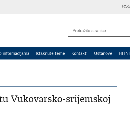
RS
p informacijama
Istaknute teme
Kontakti
Ustanove
HITN
etu Vukovarsko-srijemskoj