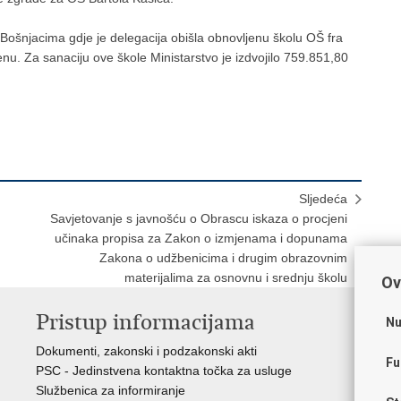
Bošnjacima gdje je delegacija obišla obnovljenu školu OŠ fra
u. Za sanaciju ove škole Ministarstvo je izdvojilo 759.851,80
Sljedeća
Savjetovanje s javnošću o Obrascu iskaza o procjeni
učinaka propisa za Zakon o izmjenama i dopunama
Zakona o udžbenicima i drugim obrazovnim
materijalima za osnovnu i srednju školu
Ov
Pristup informacijama
K
Nu
Dokumenti, zakonski i podzakonski akti
Vl
Fu
PSC - Jedinstvena kontaktna točka za usluge
AZ
Službenica za informiranje
AS