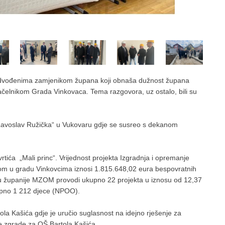
redvođenima zamjenikom župana koji obnaša dužnost župana
lnikom Grada Vinkovaca. Tema razgovora, uz ostalo, bili su
e „Lavoslav Ružička“ u Vukovaru gdje se susreo s dekanom
vrtića „Mali princ“. Vrijednost projekta Izgradnja i opremanje
jom u gradu Vinkovcima iznosi 1.815.648,02 eura bespovratnih
ju županije MZOM provodi ukupno 22 projekta u iznosu od 12,37
kupno 1 212 djece (NPOO).
la Kašića gdje je uručio suglasnost na idejno rješenje za
je zgrade za OŠ Bartola Kašića.