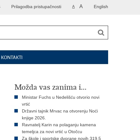
A
S
Prilagodba pristupačnosti
English
A
I KONTAKTI
Možda vas zanima i...
Ministar Fuchs u Nedelišću otvorio novi
vrtić
Državni tajnik Mrvac na otvorenju Noći
knjige 2026.
Ravnatelj Karin na polaganju kamena
temeljca za novi vrtić u Otočcu
Za škole i sportske dvorane novih 319,5