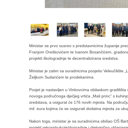
Ministar se prvo susreo s predstavnicima županije p
Franjom Oreškovićem te Ivanom Bosančićem, gradonače
projekti škologradnje te decentralizirana sredstva.
Ministar je zatim sa suradnicima posjetio Veleučilišt
Željkom Sudarićem te prodekanima.
Posjet je nastavljen u Vinkovcima obilaskom gradilišta 
novoga područnoga dječjeg vrtića „Mali princ“ s kuhin
sredstava, a osigurat će 176 novih mjesta. Na područ
mil. eura kojima će se osigurati dodatna mjesta za u
Nakon toga, ministar je sa suradnicima obišao OŠ Barto
projekt rekonstrukcije/dogradnje i djelomično uklanjan