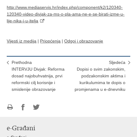
http://www.mediaservis.hr/index.php/component/k2/120340-
120340-video-divjak-za-ms-o-pla-ama-ne-e-se-birati-izme-u-
lije-nika-i-u-itelja
Vijesti iz medija
|
Priopćenja
|
Odgoj i obrazovanje
Prethodna
Sljedeća
INTERVJU Divjak: Reforma
Dopisi o svim zakonskim,
dosad najobuhvatnija, prvi
podzakonskim aktima i
reformski cilj korisnije i
kurikulumima te dopis o
smislenije obrazovanje
promjenama u e-dnevniku
Ispiši
Podijeli
Podijeli
stranicu
na
na
e-Građani
Facebooku
Twitteru