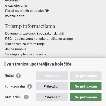
e-Građani
e-savjetovanja
Portal otvorenih podataka RH
Izvozni portal
Pristup informacijama
Dokumenti, zakonski i podzakonski akti
PSC - Jedinstvena kontaktna točka za usluge
Službenica za informiranje
Javna nabava
Strategija, planovi i izvješća
Savjetovanja sa zainteresiranom javnošću
Ova stranica upotrebljava kolačiće
Nužni
Prihvaćam
Ne prihvaćam
Korisne poveznice
Funkcionalni
Prihvaćam
Ne prihvaćam
Vlada RH
AZOO
Statistički
Prihvaćam
Ne prihvaćam
ASOO
AMPEU