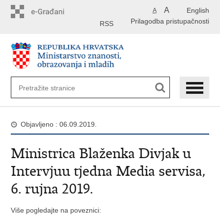
Preskoči
A
English
A
na
Prilagodba pristupačnosti
glavni
RSS
sadržaj
Objavljeno : 06.09.2019.
Ministrica Blaženka Divjak u
Intervjuu tjedna Media servisa,
6. rujna 2019.
Više pogledajte na poveznici: