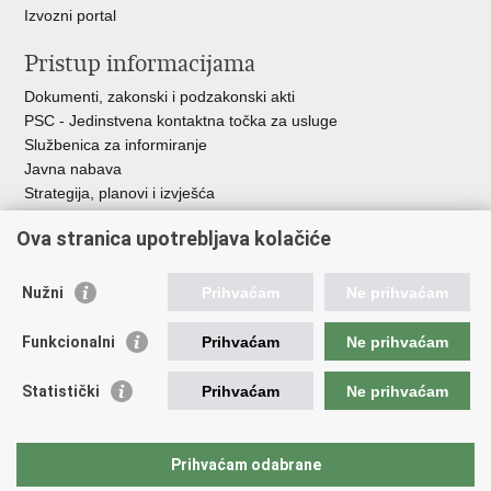
Izvozni portal
Pristup informacijama
Dokumenti, zakonski i podzakonski akti
PSC - Jedinstvena kontaktna točka za usluge
Službenica za informiranje
Javna nabava
Strategija, planovi i izvješća
Savjetovanja sa zainteresiranom javnošću
Ova stranica upotrebljava kolačiće
Nužni
Prihvaćam
Ne prihvaćam
Korisne poveznice
Funkcionalni
Prihvaćam
Ne prihvaćam
Vlada RH
AZOO
Statistički
Prihvaćam
Ne prihvaćam
ASOO
AMPEU
CARNET
Prihvaćam odabrane
NCVVO