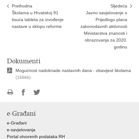
Prethodna
Sljedeća
Školama u Hrvatskoj 91
Javno savjetovanje o
tisuća tableta za izvođenje
Prijedlogu plana
nastave u sklopu reforme
zakonodavnih aktivnosti
Ministarstva znanosti i
obrazovanja za 2020.
godinu
Dokumenti
Mogućnost nadoknade nastavnih dana - obavijest školama
(166kb)
Ispiši
Podijeli
Podijeli
stranicu
na
na
e-Građani
Facebooku
Twitteru
e-Građani
e-savjetovanja
Portal otvorenih podataka RH