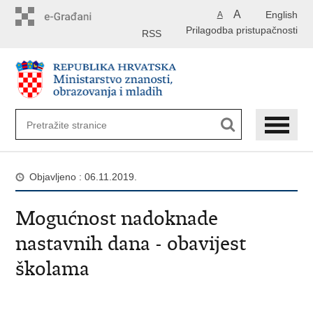
Preskoči
A
English
A
na
Prilagodba pristupačnosti
glavni
RSS
sadržaj
Objavljeno : 06.11.2019.
Mogućnost nadoknade
nastavnih dana - obavijest
školama