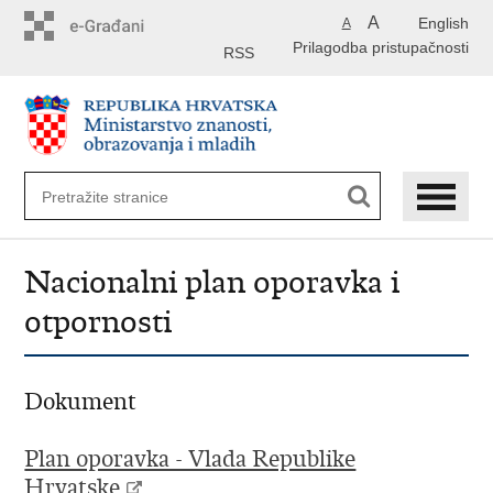
Preskoči
A
English
A
na
Prilagodba pristupačnosti
glavni
RSS
sadržaj
Nacionalni plan oporavka i
otpornosti
Dokument
Plan oporavka - Vlada Republike
Hrvatske