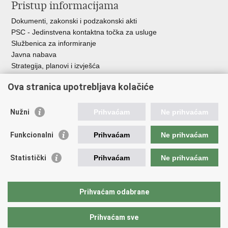
Pristup informacijama
Dokumenti, zakonski i podzakonski akti
PSC - Jedinstvena kontaktna točka za usluge
Službenica za informiranje
Javna nabava
Strategija, planovi i izvješća
Savjetovanja sa zainteresiranom javnošću
Ova stranica upotrebljava kolačiće
Nužni
Prihvaćam
Ne prihvaćam
Korisne poveznice
Funkcionalni
Prihvaćam
Ne prihvaćam
Vlada RH
AZOO
Statistički
Prihvaćam
Ne prihvaćam
ASOO
AMPEU
CARNET
Prihvaćam odabrane
NCVVO
Prihvaćam sve