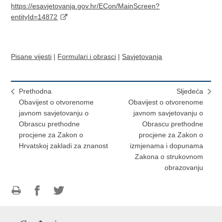
https://esavjetovanja.gov.hr/ECon/MainScreen?
entityId=14872
Pisane vijesti
|
Formulari i obrasci
|
Savjetovanja
Prethodna
Sljedeća
Obavijest o otvorenome
Obavijest o otvorenome
javnom savjetovanju o
javnom savjetovanju o
Obrascu prethodne
Obrascu prethodne
procjene za Zakon o
procjene za Zakon o
Hrvatskoj zakladi za znanost
izmjenama i dopunama
Zakona o strukovnom
obrazovanju
Ispiši
Podijeli
Podijeli
stranicu
na
na