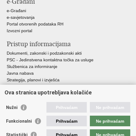
e-Građani
Facebooku
Twitteru
e-Građani
e-savjetovanja
Portal otvorenih podataka RH
Izvozni portal
Pristup informacijama
Dokumenti, zakonski i podzakonski akti
PSC - Jedinstvena kontaktna točka za usluge
Službenica za informiranje
Javna nabava
Strategija, planovi i izvješća
Savjetovanja sa zainteresiranom javnošću
Ova stranica upotrebljava kolačiće
Nužni
Prihvaćam
Ne prihvaćam
Korisne poveznice
Funkcionalni
Prihvaćam
Ne prihvaćam
Vlada RH
AZOO
Statistički
Prihvaćam
Ne prihvaćam
ASOO