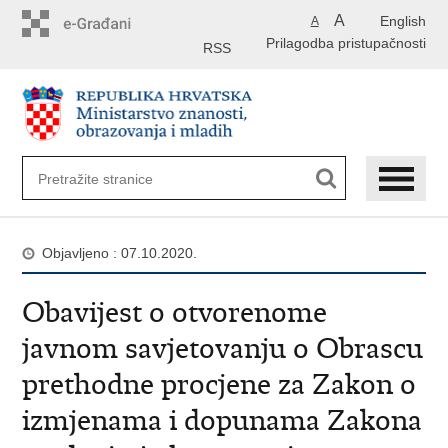
Preskoči
A
English
A
na
Prilagodba pristupačnosti
glavni
RSS
sadržaj
Objavljeno : 07.10.2020.
Obavijest o otvorenome
javnom savjetovanju o Obrascu
prethodne procjene za Zakon o
izmjenama i dopunama Zakona