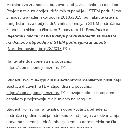
Ministarstvo znanosti i obrazovanja objavljuje kako su odlukom
Povjerenstva za dodjelu državnih stipendija u STEM područjima
znanosti u akademskoj godini 2018./2019. pomaknute crte na
rang-listama za dodjelu državnih stipendija u STEM područjima
znanosti u skladu s člankom 7. stavkom 11.
Pravilnika o
uvjetima i načinu ostvarivanja prava redovitih studenata
na državnu stipendiju u STEM područjima znanosti
(
Narodne novine, broj 78/2018
.).
Rang-liste dostupne su na poveznici
https://stemstipendije.mzo.hr/
.
Studenti svojim AAI@EduHr elektroničkim identitetom pristupaju
Sustavu državnih STEM stipendija na poveznici
https://stemstipendije.mzo.hr/
te svojom identifikacijskom
oznakom provjeravaju svoje mjesto na rang-listi.
Studenti koji su na rang-listi u sklopu kvote za određeno
područje i godinu studija, odnosno iznad praga za ostvarivanje
prava na stipendiju, bit će obaviješteni na adresu elektroničke