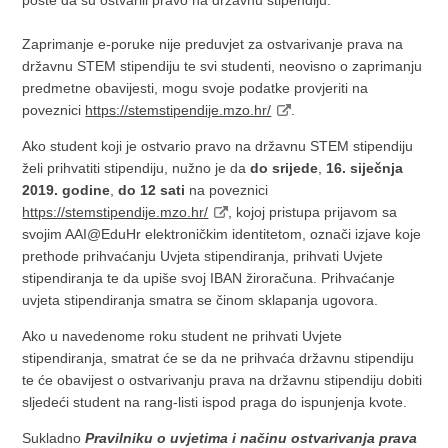
pošte da su ostvarili pravo na državnu stipendiju.
Zaprimanje e-poruke nije preduvjet za ostvarivanje prava na
državnu STEM stipendiju te svi studenti, neovisno o zaprimanju
predmetne obavijesti, mogu svoje podatke provjeriti na
poveznici
https://stemstipendije.mzo.hr/
.
Ako student koji je ostvario pravo na državnu STEM stipendiju
želi prihvatiti stipendiju, nužno je da
do srijede
,
16. siječnja
2019. godine
,
do 12 sati
na poveznici
https://stemstipendije.mzo.hr/
, kojoj pristupa prijavom sa
svojim AAI@EduHr elektroničkim identitetom, označi izjave koje
prethode prihvaćanju Uvjeta stipendiranja, prihvati Uvjete
stipendiranja te da upiše svoj IBAN žiroračuna. Prihvaćanje
uvjeta stipendiranja smatra se činom sklapanja ugovora.
Ako u navedenome roku student ne prihvati Uvjete
stipendiranja, smatrat će se da ne prihvaća državnu stipendiju
te će obavijest o ostvarivanju prava na državnu stipendiju dobiti
sljedeći student na rang-listi ispod praga do ispunjenja kvote.
Sukladno
Pravilniku o uvjetima i načinu ostvarivanja prava