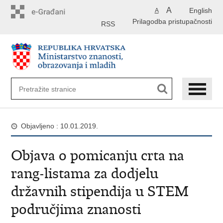
Preskoči
A
English
A
na
Prilagodba pristupačnosti
glavni
RSS
sadržaj
Objavljeno : 10.01.2019.
Objava o pomicanju crta na
rang-listama za dodjelu
državnih stipendija u STEM
područjima znanosti