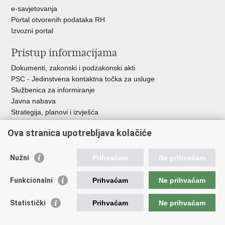
e-savjetovanja
Portal otvorenih podataka RH
Izvozni portal
Pristup informacijama
Dokumenti, zakonski i podzakonski akti
PSC - Jedinstvena kontaktna točka za usluge
Službenica za informiranje
Javna nabava
Strategija, planovi i izvješća
Savjetovanja sa zainteresiranom javnošću
Ova stranica upotrebljava kolačiće
Nužni
Prihvaćam
Ne prihvaćam
Korisne poveznice
Funkcionalni
Prihvaćam
Ne prihvaćam
Vlada RH
AZOO
Statistički
Prihvaćam
Ne prihvaćam
ASOO
AMPEU