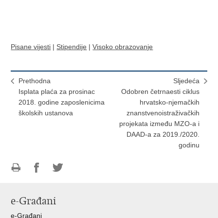
Pisane vijesti
|
Stipendije
|
Visoko obrazovanje
Prethodna
Sljedeća
Isplata plaća za prosinac
Odobren četrnaesti ciklus
2018. godine zaposlenicima
hrvatsko-njemačkih
školskih ustanova
znanstvenoistraživačkih
projekata između MZO-a i
DAAD-a za 2019./2020.
godinu
Ispiši
Podijeli
Podijeli
stranicu
na
na
e-Građani
Facebooku
Twitteru
e-Građani