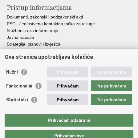
Pristup informacijama
Dokumenti, zakonski i podzakonski akti
PSC - Jedinstvena kontaktna točka za usluge
Službenica za informiranje
Javna nabava
Strategija, planovi i izvješća
Savjetovanja sa zainteresiranom javnošću
Ova stranica upotrebljava kolačiće
Nužni
Prihvaćam
Ne prihvaćam
Korisne poveznice
Funkcionalni
Prihvaćam
Ne prihvaćam
Vlada RH
AZOO
Statistički
Prihvaćam
Ne prihvaćam
ASOO
AMPEU
CARNET
Prihvaćam odabrane
NCVVO
Prihvaćam sve