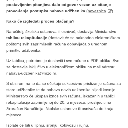
postavljenim pitanjima dalo odgovor vezan uz pitanje
provođenja postupka nabave udžbenika
(
poveznica
).
Kako će izgledati proces plaćanja?
Naručitelj, školska ustanova ili osnivač, dostavlja Ministarstvu
tablicu rekapitulacije
(dostavit će se naknadno elektroničkom
poštom) svih zaprimljenih računa dobavljača o urednom
primitku udžbenika.
Uz tablicu, potrebno je dostaviti i sve račune u PDF obliku. Sve
se dostavlja isključivo u elektroničkom obliku na mail adresu:
nabava-udzbenika@mzo.hr
.
S obzirom na to da se očekuje sukcesivno pristizanje računa za
stare udžbenike te da nabava novih udžbenika slijedi kasnije,
Ministarstvo će ukupan iznos svih računa, iskazanih u tablici
rekapitulacije zaprimljenoj do 20. u mjesecu, proslijediti na
žiroračun Naručitelja, školske ustanove ili osnivača do kraja
mjeseca.
Isplate će biti u lipnju, srpnju, kolovozu i rujnu.