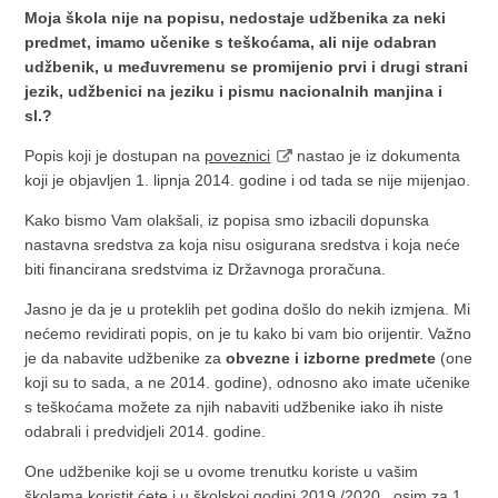
Moja škola nije na popisu, nedostaje udžbenika za neki
predmet, imamo učenike s teškoćama, ali nije odabran
udžbenik, u međuvremenu se promijenio prvi i drugi strani
jezik, udžbenici na jeziku i pismu nacionalnih manjina i
sl.?
Popis koji je dostupan na
poveznici
nastao je iz dokumenta
koji je objavljen 1. lipnja 2014. godine i od tada se nije mijenjao.
Kako bismo Vam olakšali, iz popisa smo izbacili dopunska
nastavna sredstva za koja nisu osigurana sredstva i koja neće
biti financirana sredstvima iz Državnoga proračuna.
Jasno je da je u proteklih pet godina došlo do nekih izmjena. Mi
nećemo revidirati popis, on je tu kako bi vam bio orijentir. Važno
je da nabavite udžbenike za
obvezne i izborne predmete
(one
koji su to sada, a ne 2014. godine), odnosno ako imate učenike
s teškoćama možete za njih nabaviti udžbenike iako ih niste
odabrali i predvidjeli 2014. godine.
One udžbenike koji se u ovome trenutku koriste u vašim
školama koristit ćete i u školskoj godini 2019./2020., osim za 1.