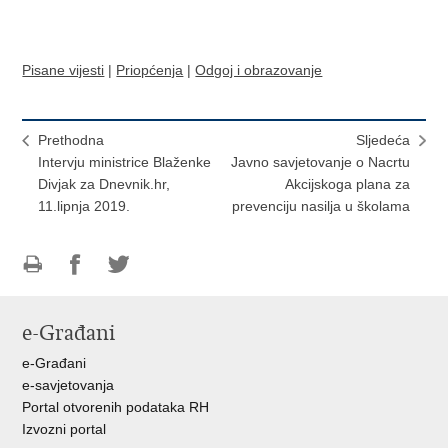
Pisane vijesti
|
Priopćenja
|
Odgoj i obrazovanje
Prethodna
Sljedeća
Intervju ministrice Blaženke
Javno savjetovanje o Nacrtu
Divjak za Dnevnik.hr,
Akcijskoga plana za
11.lipnja 2019.
prevenciju nasilja u školama
Ispiši
Podijeli
Podijeli
stranicu
na
na
e-Građani
Facebooku
Twitteru
e-Građani
e-savjetovanja
Portal otvorenih podataka RH
Izvozni portal