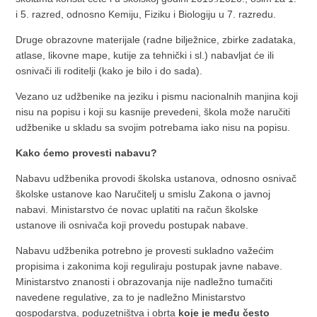
i 5. razred, odnosno Kemiju, Fiziku i Biologiju u 7. razredu.
Druge obrazovne materijale (radne bilježnice, zbirke zadataka,
atlase, likovne mape, kutije za tehnički i sl.) nabavljat će ili
osnivači ili roditelji (kako je bilo i do sada).
Vezano uz udžbenike na jeziku i pismu nacionalnih manjina koji
nisu na popisu i koji su kasnije prevedeni, škola može naručiti
udžbenike u skladu sa svojim potrebama iako nisu na popisu.
Kako ćemo provesti nabavu?
Nabavu udžbenika provodi školska ustanova, odnosno osnivač
školske ustanove kao Naručitelj u smislu Zakona o javnoj
nabavi. Ministarstvo će novac uplatiti na račun školske
ustanove ili osnivača koji provedu postupak nabave.
Nabavu udžbenika potrebno je provesti sukladno važećim
propisima i zakonima koji reguliraju postupak javne nabave.
Ministarstvo znanosti i obrazovanja nije nadležno tumačiti
navedene regulative, za to je nadležno Ministarstvo
gospodarstva, poduzetništva i obrta
koje je među često