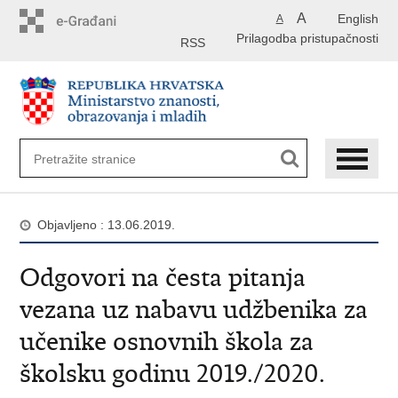
Preskoči
A
English
A
na
Prilagodba pristupačnosti
glavni
RSS
sadržaj
Objavljeno : 13.06.2019.
Odgovori na česta pitanja
vezana uz nabavu udžbenika za
učenike osnovnih škola za
školsku godinu 2019./2020.