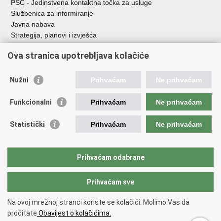
PSC - Jedinstvena kontaktna točka za usluge
Službenica za informiranje
Javna nabava
Strategija, planovi i izvješća
Savjetovanja sa zainteresiranom javnošću
Ova stranica upotrebljava kolačiće
Nužni
Prihvaćam
Ne prihvaćam
Korisne poveznice
Funkcionalni
Prihvaćam
Ne prihvaćam
Vlada RH
AZOO
Statistički
Prihvaćam
Ne prihvaćam
ASOO
AMPEU
CARNET
Prihvaćam odabrane
NCVVO
Prihvaćam sve
Povratak na vrh
Na ovoj mrežnoj stranci koriste se kolačići. Molimo Vas da
Copyright © 2026 Ministarstvo znanosti, obrazovanja i mladih.
Uvjeti
pročitate
Obavijest o kolačićima.
korištenja
Izjava o pristupačnosti