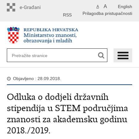
Preskoči
A
English
A
na
Prilagodba pristupačnosti
glavni
RSS
sadržaj
Objavljeno : 28.09.2018.
Odluka o dodjeli državnih
stipendija u STEM područjima
znanosti za akademsku godinu
2018./2019.