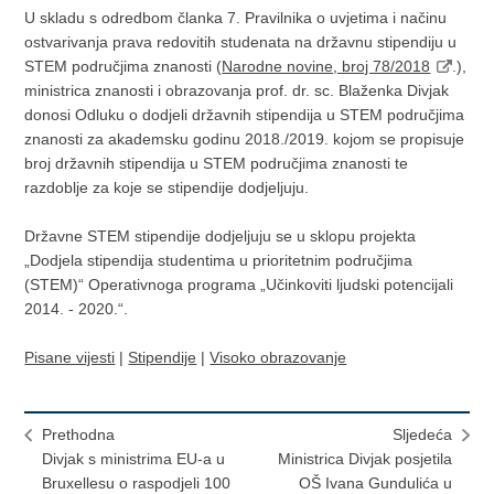
U skladu s odredbom članka 7. Pravilnika o uvjetima i načinu
ostvarivanja prava redovitih studenata na državnu stipendiju u
STEM područjima znanosti (
Narodne novine, broj 78/2018
.),
ministrica znanosti i obrazovanja prof. dr. sc. Blaženka Divjak
donosi Odluku o dodjeli državnih stipendija u STEM područjima
znanosti za akademsku godinu 2018./2019. kojom se propisuje
broj državnih stipendija u STEM područjima znanosti te
razdoblje za koje se stipendije dodjeljuju.
Državne STEM stipendije dodjeljuju se u sklopu projekta
„Dodjela stipendija studentima u prioritetnim područjima
(STEM)“ Operativnoga programa „Učinkoviti ljudski potencijali
2014. - 2020.“.
Pisane vijesti
|
Stipendije
|
Visoko obrazovanje
Prethodna
Sljedeća
Divjak s ministrima EU-a u
Ministrica Divjak posjetila
Bruxellesu o raspodjeli 100
OŠ Ivana Gundulića u