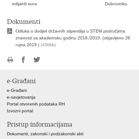
milijardi eura
Dubrovniku
Dokumenti
Odluka o dodjeli državnih stipendija u STEM područjima
znanosti za akademsku godinu 2018./2019. (objavljeno 28.
rujna 2019.)
(430kb)
Ispiši
Podijeli
Podijeli
stranicu
na
na
e-Građani
Facebooku
Twitteru
e-Građani
e-savjetovanja
Portal otvorenih podataka RH
Izvozni portal
Pristup informacijama
Dokumenti, zakonski i podzakonski akti