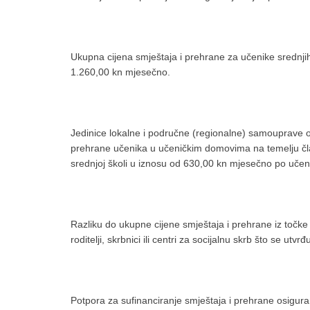
Ukupna cijena smještaja i prehrane za učenike srednji
1.260,00 kn mjesečno.
Jedinice lokalne i područne (regionalne) samouprave o
prehrane učenika u učeničkim domovima na temelju čla
srednjoj školi u iznosu od 630,00 kn mjesečno po učen
Razliku do ukupne cijene smještaja i prehrane iz točke
roditelji, skrbnici ili centri za socijalnu skrb što se 
Potpora za sufinanciranje smještaja i prehrane osigurana