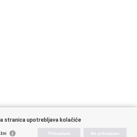
a stranica upotrebljava kolačiće
orisne poveznice
žni
Prihvaćam
Ne prihvaćam