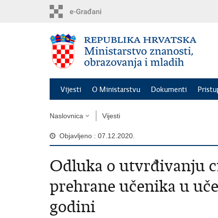
Preskoči
na
glavni
sadržaj
Vijesti
O Ministarstvu
Dokumenti
Pristu
Naslovnica
Vijesti
Objavljeno : 07.12.2020.
Odluka o utvrđivanju ci
prehrane učenika u uč
godini