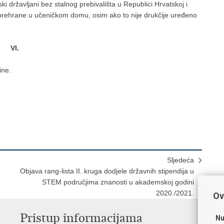
ski državljani bez stalnog prebivališta u Republici Hrvatskoj i
i prehrane u učeničkom domu, osim ako to nije drukčije uređeno
VI.
ine.
Sljedeća
Objava rang-lista II. kruga dodjele državnih stipendija u
STEM područjima znanosti u akademskoj godini
2020./2021.
Ov
Pristup informacijama
K
Nu