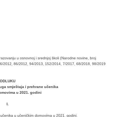
azovanju u osnovnoj i srednjoj školi (Narodne novine, broj
16/2012, 86/2012, 94/2013, 152/2014, 7/2017, 68/2018, 98/2019
ODLUKU
luga smještaja i prehrane učenika
omovima u 2021. godini
I.
e učenika u učeničkim domovima u 2021. godini.