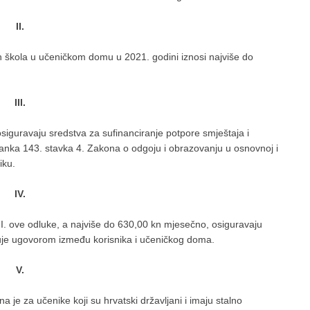
II.
h škola u učeničkom domu u 2021. godini iznosi najviše do
III.
siguravaju sredstva za sufinanciranje potpore smještaja i
nka 143. stavka 4. Zakona o odgoju i obrazovanju u osnovnoj i
iku.
IV.
 I. ove odluke, a najviše do 630,00 kn mjesečno, osiguravaju
utvrđuje ugovorom između korisnika i učeničkog doma.
V.
 je za učenike koji su hrvatski državljani i imaju stalno