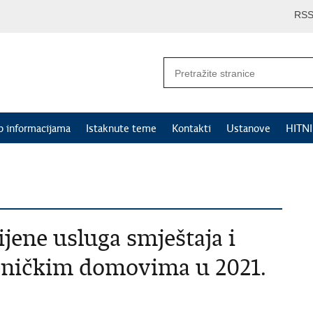
RS
p informacijama
Istaknute teme
Kontakti
Ustanove
HITN
jene usluga smještaja i
eničkim domovima u 2021.