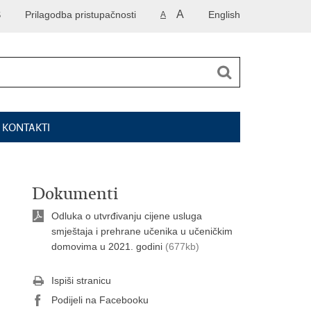
A
S
Prilagodba pristupačnosti
English
A
I KONTAKTI
Dokumenti
Odluka o utvrđivanju cijene usluga
smještaja i prehrane učenika u učeničkim
domovima u 2021. godini
(677kb)
Ispiši stranicu
Podijeli na Facebooku