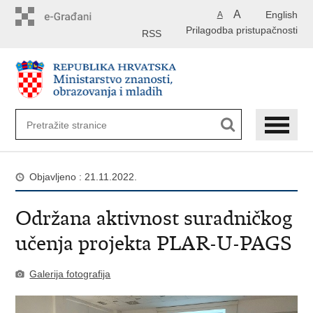
Preskoči
A
English
A
na
Prilagodba pristupačnosti
glavni
RSS
sadržaj
Objavljeno : 21.11.2022.
Održana aktivnost suradničkog
učenja projekta PLAR-U-PAGS
Galerija fotografija