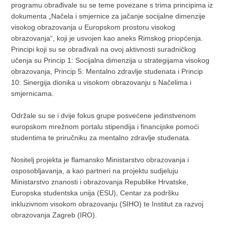
programu obrađivale su se teme povezane s trima principima iz
dokumenta „Načela i smjernice za jačanje socijalne dimenzije
visokog obrazovanja u Europskom prostoru visokog
obrazovanja“, koji je usvojen kao aneks Rimskog priopćenja.
Principi koji su se obrađivali na ovoj aktivnosti suradničkog
učenja su Princip 1: Socijalna dimenzija u strategijama visokog
obrazovanja, Princip 5: Mentalno zdravlje studenata i Princip
10: Sinergija dionika u visokom obrazovanju s Načelima i
smjernicama.
Održale su se i dvije fokus grupe posvećene jedinstvenom
europskom mrežnom portalu stipendija i financijske pomoći
studentima te priručniku za mentalno zdravlje studenata.
Nositelj projekta je flamansko Ministarstvo obrazovanja i
osposobljavanja, a kao partneri na projektu sudjeluju
Ministarstvo znanosti i obrazovanja Republike Hrvatske,
Europska studentska unija (ESU), Centar za podršku
inkluzivnom visokom obrazovanju (SIHO) te Institut za razvoj
obrazovanja Zagreb (IRO).