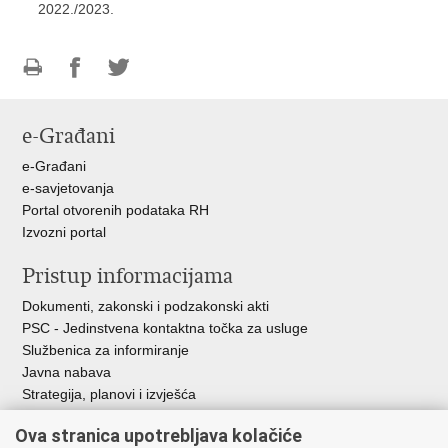
2022./2023.
Ispiši
Podijeli
Podijeli
stranicu
na
na
e-Građani
Facebooku
Twitteru
e-Građani
e-savjetovanja
Portal otvorenih podataka RH
Izvozni portal
Pristup informacijama
Dokumenti, zakonski i podzakonski akti
PSC - Jedinstvena kontaktna točka za usluge
Službenica za informiranje
Javna nabava
Strategija, planovi i izvješća
Savjetovanja sa zainteresiranom javnošću
Ova stranica upotrebljava kolačiće