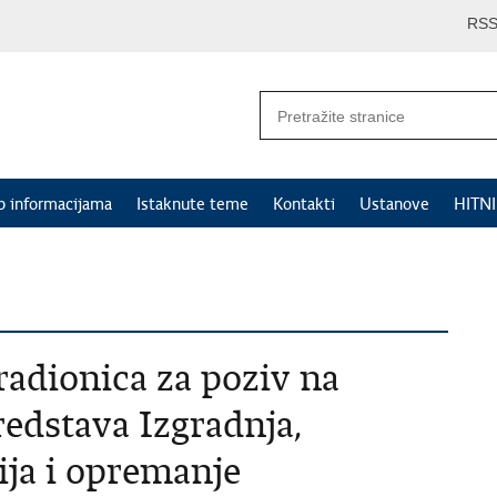
RS
p informacijama
Istaknute teme
Kontakti
Ustanove
HITN
adionica za poziv na
redstava Izgradnja,
ija i opremanje