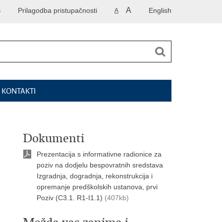
A
S
Prilagodba pristupačnosti
English
A
I KONTAKTI
Dokumenti
Prezentacija s informativne radionice za
poziv na dodjelu bespovratnih sredstava
Izgradnja, dogradnja, rekonstrukcija i
opremanje predškolskih ustanova, prvi
Poziv (C3.1. R1-I1.1)
(407kb)