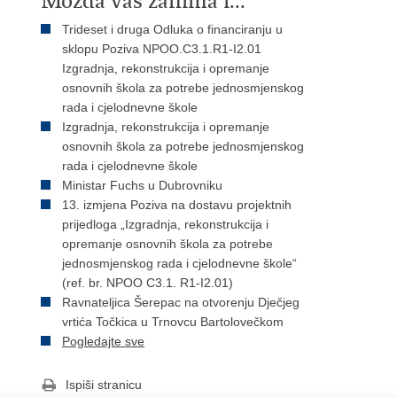
Možda vas zanima i...
Trideset i druga Odluka o financiranju u
sklopu Poziva NPOO.C3.1.R1-I2.01
Izgradnja, rekonstrukcija i opremanje
osnovnih škola za potrebe jednosmjenskog
rada i cjelodnevne škole
Izgradnja, rekonstrukcija i opremanje
osnovnih škola za potrebe jednosmjenskog
rada i cjelodnevne škole
Ministar Fuchs u Dubrovniku
13. izmjena Poziva na dostavu projektnih
prijedloga „Izgradnja, rekonstrukcija i
opremanje osnovnih škola za potrebe
jednosmjenskog rada i cjelodnevne škole“
(ref. br. NPOO C3.1. R1-I2.01)
Ravnateljica Šerepac na otvorenju Dječjeg
vrtića Točkica u Trnovcu Bartolovečkom
Pogledajte sve
Ispiši stranicu