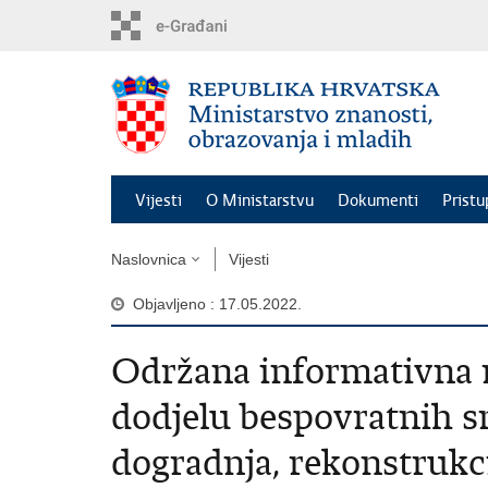
Preskoči
na
glavni
sadržaj
Vijesti
O Ministarstvu
Dokumenti
Pristu
Naslovnica
Vijesti
Objavljeno : 17.05.2022.
Održana informativna r
dodjelu bespovratnih s
dogradnja, rekonstrukc