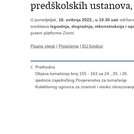
predškolskih ustanova, p
U ponedjeljak,
16. svibnja 2022., u 10.30 sati
održan
sredstava
Izgradnja, dogradnja, rekonstrukcija i op
putem platforme Zoom.
Pisane vijesti
|
Priopćenja
|
EU fondovi
Prethodna
Objava tumačenja broj 155 - 163 sa 24., 25. i 26.
sjednice zajedničkog Povjerenstva za tumačenje
Kolektivnog ugovora za znanost i visoko obrazovanj