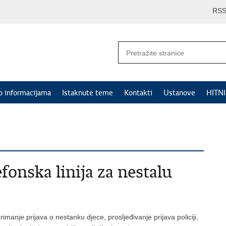
RS
p informacijama
Istaknute teme
Kontakti
Ustanove
HITN
fonska linija za nestalu
anje prijava o nestanku djece, prosljeđivanje prijava policiji,