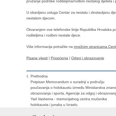
pružanje podrške roditeljima/rodbini nestalog djeteta i p
U obavljanu usluga Centar za nestalu i zlostavljanu dj
nestalom djecom.
Otvaranjem ove telefonske linije Republika Hrvatska po
roditeljima i rodbini nestale djece.
Više informacija potražite na
mrežnim stranicama Centra
Pisane vijesti
|
Priopćenja
|
Odgoj i obrazovanje
Prethodna
Potpisan Memorandum o suradnji u području
poučavanja o holokaustu između Ministarstva znanos
obrazovanja i sporta, Agencije za odgoj i obrazovanj
Yad Vashema - memorijalnog centra mučenika
holokausta i junaka u Izraelu