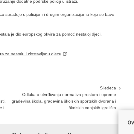
ružanje dodatne podrške policiji u istrazi.
ecu surađuje s policijom i drugim organizacijama koje se bave
stala je dio europskog okvira za pomoć nestaloj djeci,
 za nestalu i zlostavljanu djecu
.
Sljedeća
Odluka o utvrđivanju normativa prostora i opreme
ti,
građevina škola, građevina školskih sportskih dvorana i
e i
školskih vanjskih igrališta
Ov