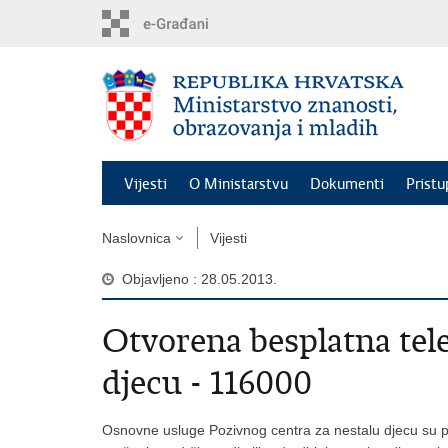
Preskoči
na
glavni
sadržaj
Vijesti
O Ministarstvu
Dokumenti
Pristu
Naslovnica
Vijesti
Objavljeno : 28.05.2013.
Otvorena besplatna tele
djecu - 116000
Osnovne usluge Pozivnog centra za nestalu djecu su prim