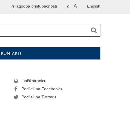
A
S
Prilagodba pristupačnosti
English
A
I KONTAKTI
Ispiši stranicu
Podijeli na Facebooku
Podijeli na Twitteru