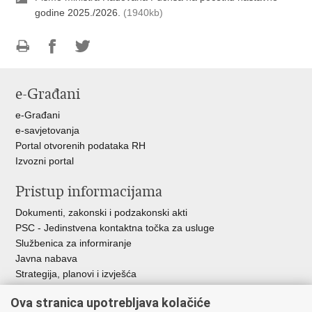
godine 2025./2026.
(1940kb)
Ispiši
Podijeli
Podijeli
stranicu
na
na
e-Građani
Facebooku
Twitteru
e-Građani
e-savjetovanja
Portal otvorenih podataka RH
Izvozni portal
Pristup informacijama
Dokumenti, zakonski i podzakonski akti
PSC - Jedinstvena kontaktna točka za usluge
Službenica za informiranje
Javna nabava
Strategija, planovi i izvješća
Savjetovanja sa zainteresiranom javnošću
Ova stranica upotrebljava kolačiće