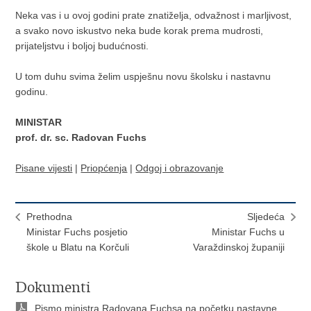
Neka vas i u ovoj godini prate znatiželja, odvažnost i marljivost,
a svako novo iskustvo neka bude korak prema mudrosti,
prijateljstvu i boljoj budućnosti.
U tom duhu svima želim uspješnu novu školsku i nastavnu
godinu.
MINISTAR
prof. dr. sc. Radovan Fuchs
Pisane vijesti
|
Priopćenja
|
Odgoj i obrazovanje
Prethodna
Sljedeća
Ministar Fuchs posjetio
Ministar Fuchs u
škole u Blatu na Korčuli
Varaždinskoj županiji
Dokumenti
Pismo ministra Radovana Fuchsa na početku nastavne