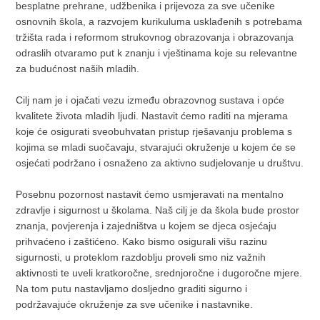
besplatne prehrane, udžbenika i prijevoza za sve učenike
osnovnih škola, a razvojem kurikuluma usklađenih s potrebama
tržišta rada i reformom strukovnog obrazovanja i obrazovanja
odraslih otvaramo put k znanju i vještinama koje su relevantne
za budućnost naših mladih.
Cilj nam je i ojačati vezu između obrazovnog sustava i opće
kvalitete života mladih ljudi. Nastavit ćemo raditi na mjerama
koje će osigurati sveobuhvatan pristup rješavanju problema s
kojima se mladi suočavaju, stvarajući okruženje u kojem će se
osjećati podržano i osnaženo za aktivno sudjelovanje u društvu.
Posebnu pozornost nastavit ćemo usmjeravati na mentalno
zdravlje i sigurnost u školama. Naš cilj je da škola bude prostor
znanja, povjerenja i zajedništva u kojem se djeca osjećaju
prihvaćeno i zaštićeno. Kako bismo osigurali višu razinu
sigurnosti, u proteklom razdoblju proveli smo niz važnih
aktivnosti te uveli kratkoročne, srednjoročne i dugoročne mjere.
Na tom putu nastavljamo dosljedno graditi sigurno i
podržavajuće okruženje za sve učenike i nastavnike.