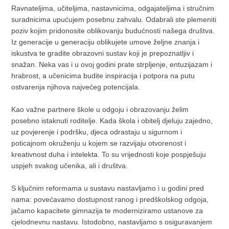
Ravnateljima, učiteljima, nastavnicima, odgajateljima i stručnim
suradnicima upućujem posebnu zahvalu. Odabrali ste plemeniti
poziv kojim pridonosite oblikovanju budućnosti našega društva.
Iz generacije u generaciju oblikujete umove željne znanja i
iskustva te gradite obrazovni sustav koji je prepoznatljiv i
snažan. Neka vas i u ovoj godini prate strpljenje, entuzijazam i
hrabrost, a učenicima budite inspiracija i potpora na putu
ostvarenja njihova najvećeg potencijala.
Kao važne partnere škole u odgoju i obrazovanju želim
posebno istaknuti roditelje. Kada škola i obitelj djeluju zajedno,
uz povjerenje i podršku, djeca odrastaju u sigurnom i
poticajnom okruženju u kojem se razvijaju otvorenost i
kreativnost duha i intelekta. To su vrijednosti koje pospješuju
uspjeh svakog učenika, ali i društva.
S ključnim reformama u sustavu nastavljamo i u godini pred
nama: povećavamo dostupnost ranog i predškolskog odgoja,
jačamo kapacitete gimnazija te moderniziramo ustanove za
cjelodnevnu nastavu. Istodobno, nastavljamo s osiguravanjem