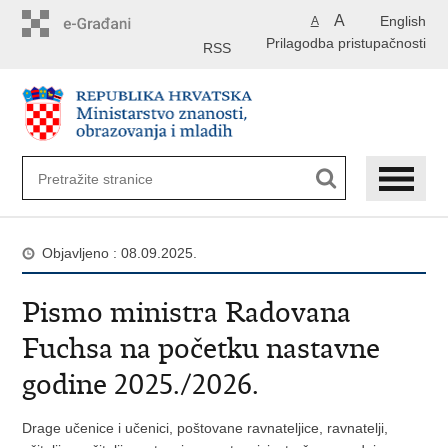
Preskoči
A
English
A
na
Prilagodba pristupačnosti
glavni
RSS
sadržaj
Objavljeno : 08.09.2025.
Pismo ministra Radovana
Fuchsa na početku nastavne
godine 2025./2026.
Drage učenice i učenici, poštovane ravnateljice, ravnatelji,