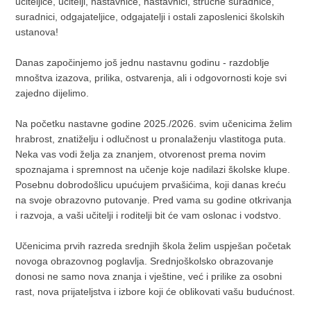
učiteljice, učitelji, nastavnice, nastavnici, stručne suradnice,
suradnici, odgajateljice, odgajatelji i ostali zaposlenici školskih
ustanova!
Danas započinjemo još jednu nastavnu godinu - razdoblje
mnoštva izazova, prilika, ostvarenja, ali i odgovornosti koje svi
zajedno dijelimo.
Na početku nastavne godine 2025./2026. svim učenicima želim
hrabrost, znatiželju i odlučnost u pronalaženju vlastitoga puta.
Neka vas vodi želja za znanjem, otvorenost prema novim
spoznajama i spremnost na učenje koje nadilazi školske klupe.
Posebnu dobrodošlicu upućujem prvašićima, koji danas kreću
na svoje obrazovno putovanje. Pred vama su godine otkrivanja
i razvoja, a vaši učitelji i roditelji bit će vam oslonac i vodstvo.
Učenicima prvih razreda srednjih škola želim uspješan početak
novoga obrazovnog poglavlja. Srednjoškolsko obrazovanje
donosi ne samo nova znanja i vještine, već i prilike za osobni
rast, nova prijateljstva i izbore koji će oblikovati vašu budućnost.