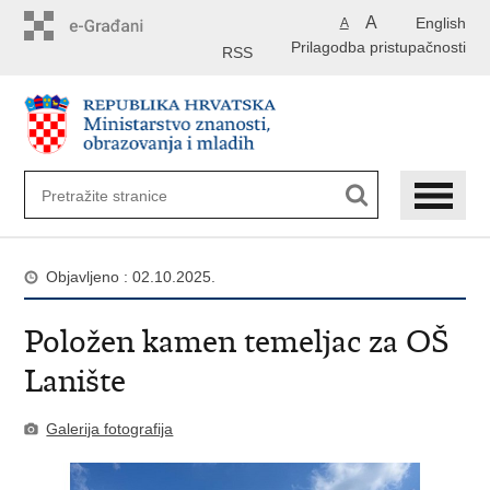
Preskoči
A
English
A
na
Prilagodba pristupačnosti
glavni
RSS
sadržaj
Objavljeno : 02.10.2025.
Položen kamen temeljac za OŠ
Lanište
Galerija fotografija