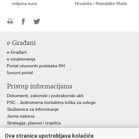
milijuna eura
Hrvatske i Republike Malte
Ispiši
Podijeli
Podijeli
stranicu
na
na
e-Građani
Facebooku
Twitteru
e-Građani
e-savjetovanja
Portal otvorenih podataka RH
Izvozni portal
Pristup informacijama
Dokumenti, zakonski i podzakonski akti
PSC - Jedinstvena kontaktna točka za usluge
Službenica za informiranje
Javna nabava
Strategija, planovi i izvješća
Savjetovanja sa zainteresiranom javnošću
Ova stranica upotrebljava kolačiće