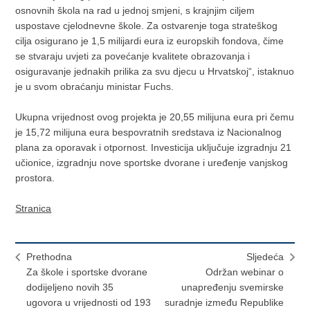
osnovnih škola na rad u jednoj smjeni, s krajnjim ciljem
uspostave cjelodnevne škole. Za ostvarenje toga strateškog
cilja osigurano je 1,5 milijardi eura iz europskih fondova, čime
se stvaraju uvjeti za povećanje kvalitete obrazovanja i
osiguravanje jednakih prilika za svu djecu u Hrvatskoj“, istaknuo
je u svom obraćanju ministar Fuchs.
Ukupna vrijednost ovog projekta je 20,55 milijuna eura pri čemu
je 15,72 milijuna eura bespovratnih sredstava iz Nacionalnog
plana za oporavak i otpornost. Investicija uključuje izgradnju 21
učionice, izgradnju nove sportske dvorane i uređenje vanjskog
prostora.
Stranica
Prethodna
Sljedeća
Za škole i sportske dvorane
Održan webinar o
dodijeljeno novih 35
unapređenju svemirske
ugovora u vrijednosti od 193
suradnje između Republike