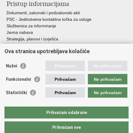
Pristup informacijama
Dokumenti, zakonski i podzakonski akti
PSC - Jedinstvena kontaktna točka za usluge
Službenica za informiranje
Javna nabava
Strategija, planovi i izvješća
Savjetovanja sa zainteresiranom javnošću
Ova stranica upotrebljava kolačiće
Nužni
Prihvaćam
Ne prihvaćam
Korisne poveznice
Funkcionalni
Prihvaćam
Ne prihvaćam
Vlada RH
AZOO
Statistički
Prihvaćam
Ne prihvaćam
ASOO
AMPEU
CARNET
Prihvaćam odabrane
NCVVO
Prihvaćam sve