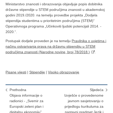
Ministarstvo znanosti i obrazovanja objavljuje popis dobitnika
državne stipendije u STEM područjima znanosti u akademskoj
godini 2019./2020. na temelju provedbe projekta „Dodjela
stipendija studentima u prioritetnim područjima (STEM)“
Operativnoga programa „Učinkoviti ljudski potencijali 2014. -
2020.“.
Postupak dodjele proveden je na temelju
Pravilnika o uvjetima i
načinu ostvarivanja prava na državnu stipendiju u STEM
područjima znanosti (Narodne novine, broj 78/2018.)
.
Pisane vijesti
|
Stipendije
|
Visoko obrazovanje
Prethodna
Sljedeća
Objava informacije o
Izvješće o provedenome
radionici - „Svemir za
javnom savjetovanju o
Europski zeleni plan i
prijedlogu kurikuluma za
digitalnu ekonomiju”
nastavni predmet Jezik i