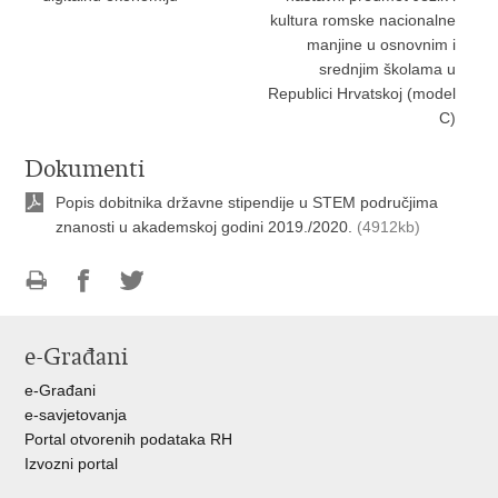
kultura romske nacionalne
manjine u osnovnim i
srednjim školama u
Republici Hrvatskoj (model
C)
Dokumenti
Popis dobitnika državne stipendije u STEM područjima
znanosti u akademskoj godini 2019./2020.
(4912kb)
Ispiši
Podijeli
Podijeli
stranicu
na
na
e-Građani
Facebooku
Twitteru
e-Građani
e-savjetovanja
Portal otvorenih podataka RH
Izvozni portal