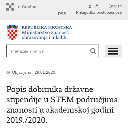
Preskoči
A
English
A
na
Prilagodba pristupačnosti
glavni
RSS
sadržaj
Objavljeno : 29.01.2020.
Popis dobitnika državne
stipendije u STEM područjima
znanosti u akademskoj godini
2019./2020.