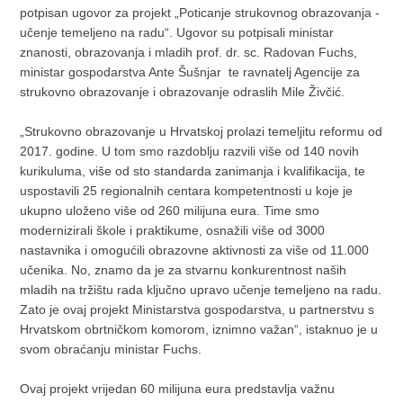
potpisan ugovor za projekt „Poticanje strukovnog obrazovanja -
učenje temeljeno na radu“. Ugovor su potpisali ministar
znanosti, obrazovanja i mladih prof. dr. sc. Radovan Fuchs,
ministar gospodarstva Ante Šušnjar te ravnatelj Agencije za
strukovno obrazovanje i obrazovanje odraslih Mile Živčić.
„Strukovno obrazovanje u Hrvatskoj prolazi temeljitu reformu od
2017. godine. U tom smo razdoblju razvili više od 140 novih
kurikuluma, više od sto standarda zanimanja i kvalifikacija, te
uspostavili 25 regionalnih centara kompetentnosti u koje je
ukupno uloženo više od 260 milijuna eura. Time smo
modernizirali škole i praktikume, osnažili više od 3000
nastavnika i omogućili obrazovne aktivnosti za više od 11.000
učenika. No, znamo da je za stvarnu konkurentnost naših
mladih na tržištu rada ključno upravo učenje temeljeno na radu.
Zato je ovaj projekt Ministarstva gospodarstva, u partnerstvu s
Hrvatskom obrtničkom komorom, iznimno važan“, istaknuo je u
svom obraćanju ministar Fuchs.
Ovaj projekt vrijedan 60 milijuna eura predstavlja važnu