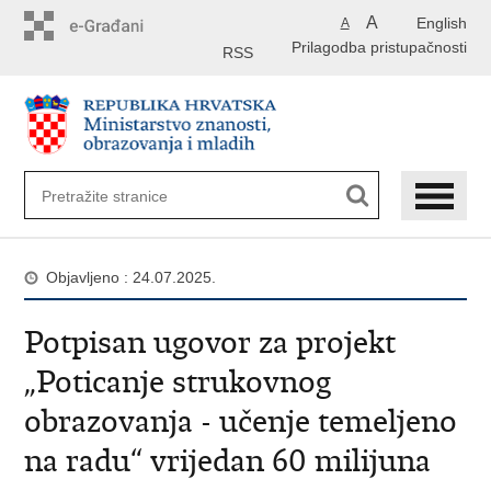
Preskoči
A
English
A
na
Prilagodba pristupačnosti
glavni
RSS
sadržaj
Objavljeno : 24.07.2025.
Potpisan ugovor za projekt
„Poticanje strukovnog
obrazovanja - učenje temeljeno
na radu“ vrijedan 60 milijuna