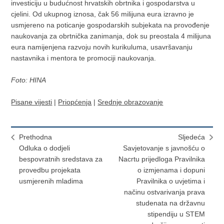
investiciju u budućnost hrvatskih obrtnika i gospodarstva u
cjelini. Od ukupnog iznosa, čak 56 milijuna eura izravno je
usmjereno na poticanje gospodarskih subjekata na provođenje
naukovanja za obrtnička zanimanja, dok su preostala 4 milijuna
eura namijenjena razvoju novih kurikuluma, usavršavanju
nastavnika i mentora te promociji naukovanja.
Foto: HINA
Pisane vijesti
|
Priopćenja
|
Srednje obrazovanje
Prethodna
Sljedeća
Odluka o dodjeli
Savjetovanje s javnošću o
bespovratnih sredstava za
Nacrtu prijedloga Pravilnika
provedbu projekata
o izmjenama i dopuni
usmjerenih mladima
Pravilnika o uvjetima i
načinu ostvarivanja prava
studenata na državnu
stipendiju u STEM