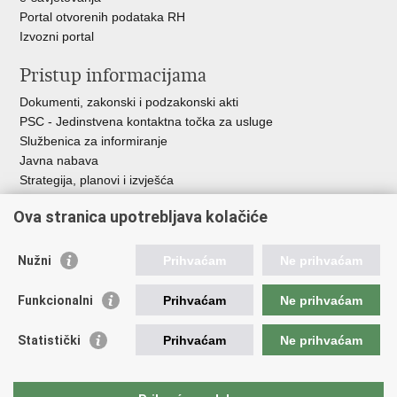
Portal otvorenih podataka RH
Izvozni portal
Pristup informacijama
Dokumenti, zakonski i podzakonski akti
PSC - Jedinstvena kontaktna točka za usluge
Službenica za informiranje
Javna nabava
Strategija, planovi i izvješća
Savjetovanja sa zainteresiranom javnošću
Ova stranica upotrebljava kolačiće
Nužni
Prihvaćam
Ne prihvaćam
Korisne poveznice
Funkcionalni
Prihvaćam
Ne prihvaćam
Vlada RH
AZOO
Statistički
Prihvaćam
Ne prihvaćam
ASOO
AMPEU
CARNET