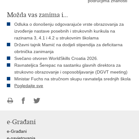
područjima znanosti
Možda vas zanima i...
Odluka o donošenju odgovarajuće vrste obrazovanja za
izvođenje nastave posebnih i strukovnih kurikula na
razinama 3, 4.1 i 4.2 u strukovnim školama
Državni tajnik Mamić na dodjeli stipendija za deficitarna
obrtnička zanimanja
Svečano otvoren WorldSkills Croatia 2026.
Ravnateljica Šerepac na sastanku glavnih direktora za
strukovno obrazovanje i osposobljavanje (DGVT meeting)
Ministar Fuchs na stručnom skupu ravnatelja srednjih škola
Pogledajte sve
Ispiši
Podijeli
Podijeli
stranicu
na
na
e-Građani
Facebooku
Twitteru
e-Građani
e-savjetovanja