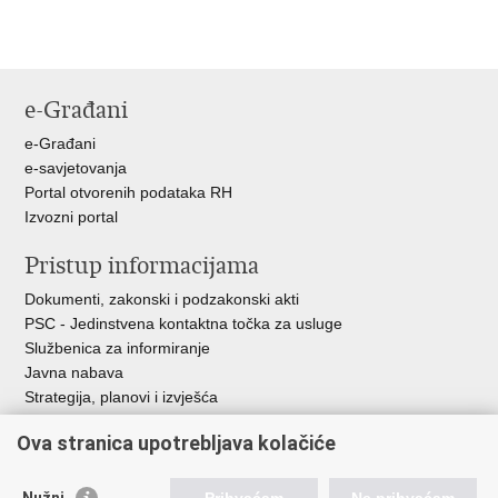
e-Građani
e-Građani
e-savjetovanja
Portal otvorenih podataka RH
Izvozni portal
Pristup informacijama
Dokumenti, zakonski i podzakonski akti
PSC - Jedinstvena kontaktna točka za usluge
Službenica za informiranje
Javna nabava
Strategija, planovi i izvješća
Savjetovanja sa zainteresiranom javnošću
Ova stranica upotrebljava kolačiće
Nužni
Prihvaćam
Ne prihvaćam