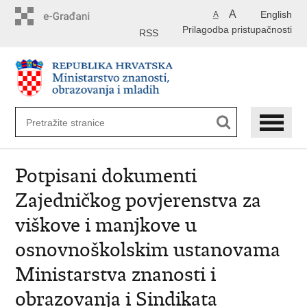
Preskoči
A
English
A
na
Prilagodba pristupačnosti
glavni
RSS
sadržaj
Potpisani dokumenti
Zajedničkog povjerenstva za
viškove i manjkove u
osnovnoškolskim ustanovama
Ministarstva znanosti i
obrazovanja i Sindikata