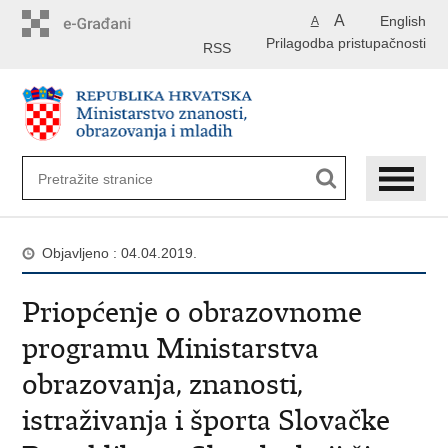
Preskoči
A
English
A
na
Prilagodba pristupačnosti
glavni
RSS
sadržaj
Objavljeno : 04.04.2019.
Priopćenje o obrazovnome
programu Ministarstva
obrazovanja, znanosti,
istraživanja i športa Slovačke