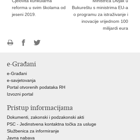
Cjelovita kurikularna
Ministrica Divjak u
reforma u svim školama od
Bukureštu s ministrima EU-a
jeseni 2019.
o programu za istraživanje i
inovacije vrijednom 100
milijardi eura
Ispiši
Podijeli
Podijeli
stranicu
na
na
e-Građani
Facebooku
Twitteru
e-Građani
e-savjetovanja
Portal otvorenih podataka RH
Izvozni portal
Pristup informacijama
Dokumenti, zakonski i podzakonski akti
PSC - Jedinstvena kontaktna točka za usluge
Službenica za informiranje
Javna nabava