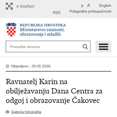
Preskoči
A
English
A
na
Prilagodba pristupačnosti
glavni
RSS
sadržaj
Objavljeno : 20.05.2026.
Ravnatelj Karin na
obilježavanju Dana Centra za
odgoj i obrazovanje Čakovec
Galerija fotografija