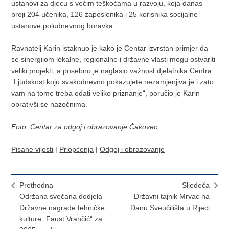
ustanovi za djecu s većim teškoćama u razvoju, koja danas
broji 204 učenika, 126 zaposlenika i 25 korisnika socijalne
ustanove poludnevnog boravka.
Ravnatelj Karin istaknuo je kako je Centar izvrstan primjer da
se sinergijom lokalne, regionalne i državne vlasti mogu ostvariti
veliki projekti, a posebno je naglasio važnost djelatnika Centra.
„Ljudskost koju svakodnevno pokazujete nezamjenjiva je i zato
vam na tome treba odati veliko priznanje“, poručio je Karin
obrativši se nazočnima.
Foto: Centar za odgoj i obrazovanje Čakovec
Pisane vijesti
|
Priopćenja
|
Odgoj i obrazovanje
Prethodna
Sljedeća
Održana svečana dodjela
Državni tajnik Mrvac na
Državne nagrade tehničke
Danu Sveučilišta u Rijeci
kulture „Faust Vrančić“ za