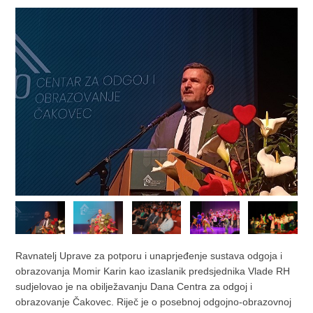
Ravnatelj Uprave za potporu i unaprjeđenje sustava odgoja i
obrazovanja Momir Karin kao izaslanik predsjednika Vlade RH
sudjelovao je na obilježavanju Dana Centra za odgoj i
obrazovanje Čakovec. Riječ je o posebnoj odgojno-obrazovnoj