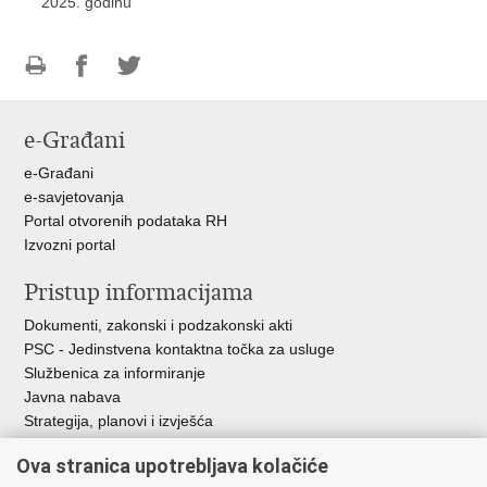
2025. godinu
Ispiši
Podijeli
Podijeli
stranicu
na
na
e-Građani
Facebooku
Twitteru
e-Građani
e-savjetovanja
Portal otvorenih podataka RH
Izvozni portal
Pristup informacijama
Dokumenti, zakonski i podzakonski akti
PSC - Jedinstvena kontaktna točka za usluge
Službenica za informiranje
Javna nabava
Strategija, planovi i izvješća
Savjetovanja sa zainteresiranom javnošću
Ova stranica upotrebljava kolačiće