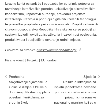
Izravnu korist ostvarit će i poduzeća jer će primiti potporu za
utvrđivanje istraživačkih potreba, usklađivanje s istraživačkim
kapacitetima, uspostavu suradnje, provedbu projekata
istraživanja i razvoja u području digitalnih i zelenih tehnologija
te provedbu projekata s pečatom izvrsnosti.. Projekt će koristiti i
čitavom gospodarstvu Republike Hrvatske jer će se poboljšati
sustavni izgledi i uvjeti za istraživanja i razvoj, rast poslovanja,
produktivnost i posljedično otvaranje radnih mjesta.
Preuzeto sa stranice
https://www.worldbank.org/
Pisane vijesti
|
Projekti
|
EU fondovi
Prethodna
Sljedeća
Savjetovanje s javnošću o
Odluka o kriterijima za
Odluci o izmjeni Odluke o
isplatu jednokratne novčane
donošenju Nastavnog plana
pomoći redovitim učenicima
posebnih kurikuluma za
pripadnicima romske
srednju školu
nacionalne manjine koji su u