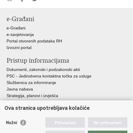
Ispiši
Podijeli
Podijeli
stranicu
na
na
e-Građani
Facebooku
Twitteru
e-Građani
e-savjetovanja
Portal otvorenih podataka RH
Izvozni portal
Pristup informacijama
Dokumenti, zakonski i podzakonski akti
PSC - Jedinstvena kontaktna točka za usluge
Službenica za informiranje
Javna nabava
Strategija, planovi i izvješća
Savjetovanja sa zainteresiranom javnošću
Ova stranica upotrebljava kolačiće
Nužni
Prihvaćam
Ne prihvaćam
Korisne poveznice