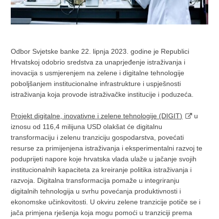
Odbor Svjetske banke 22. lipnja 2023. godine je Republici
Hrvatskoj odobrio sredstva za unaprjeđenje istraživanja i
inovacija s usmjerenjem na zelene i digitalne tehnologije
poboljšanjem institucionalne infrastrukture i uspješnosti
istraživanja koja provode istraživačke institucije i poduzeća.
Projekt digitalne, inovativne i zelene tehnologije (DIGIT)
u
iznosu od 116,4 milijuna USD olakšat će digitalnu
transformaciju i zelenu tranziciju gospodarstva, povećati
resurse za primijenjena istraživanja i eksperimentalni razvoj te
poduprijeti napore koje hrvatska vlada ulaže u jačanje svojih
institucionalnih kapaciteta za kreiranje politika istraživanja i
razvoja. Digitalna transformacija pomaže u integriranju
digitalnih tehnologija u svrhu povećanja produktivnosti i
ekonomske učinkovitosti. U okviru zelene tranzicije potiče se i
jača primjena rješenja koja mogu pomoći u tranziciji prema