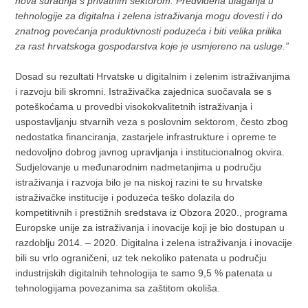
nova suradnja s privatnim sektorom. Predviđena ulaganja u
tehnologije za digitalna i zelena istraživanja mogu dovesti i do
znatnog povećanja produktivnosti poduzeća i biti velika prilika
za rast hrvatskoga gospodarstva koje je usmjereno na usluge.”
Dosad su rezultati Hrvatske u digitalnim i zelenim istraživanjima
i razvoju bili skromni. Istraživačka zajednica suočavala se s
poteškoćama u provedbi visokokvalitetnih istraživanja i
uspostavljanju stvarnih veza s poslovnim sektorom, često zbog
nedostatka financiranja, zastarjele infrastrukture i opreme te
nedovoljno dobrog javnog upravljanja i institucionalnog okvira.
Sudjelovanje u međunarodnim nadmetanjima u području
istraživanja i razvoja bilo je na niskoj razini te su hrvatske
istraživačke institucije i poduzeća teško dolazila do
kompetitivnih i prestižnih sredstava iz Obzora 2020., programa
Europske unije za istraživanja i inovacije koji je bio dostupan u
razdoblju 2014. – 2020. Digitalna i zelena istraživanja i inovacije
bili su vrlo ograničeni, uz tek nekoliko patenata u području
industrijskih digitalnih tehnologija te samo 9,5 % patenata u
tehnologijama povezanima sa zaštitom okoliša.