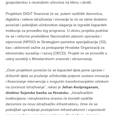
gospodarstvu s neutralnim učincima na klimu i okoliš.
Projektom DIGIT financirat će se, putem različitih darovnica,
digitalna i zelena istraživanja i inovacije te će se njime dodatno
povećati i poboljšati učinkovitost ulaganja te izgraditi kapaciteti
institucija za provedbu tog programa. U okviru projekta podržat
će se i reforme predviđene Nacionalnim planom oporavka i
otpornosti (NPOO) te Strategijom pametne specijalizacije (S3),
kao i aktivnosti važne za pristupanje Hrvatske Organizaciji za
ekonomsku suradnju i razvoj (OECD). Projekt će se provoditi u
uskoj suradnji s Ministarstvom znanosti i obrazovanja.
„Ovim projektom povećat će se kapacitet tijela javne uprave i
državnih tijela za pružanje učinkovitije potpore sustavu inovacija
i financiranje intervencija s mogućim transformacijskim učinkom
na izvrsnost istraživanja”
, rekao je
Jehan Arulpragasam,
direktor Svjetske banke za Hrvatsku
.
„Istraživačkim
institucijama i istraživačima izravno će koristiti različite
darovnice za novu istraživačku infrastrukturu, čime će se
poboljšati upravljanje postojećom infrastrukturom i uspostaviti