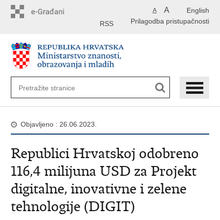
Preskoči
A
English
A
na
Prilagodba pristupačnosti
glavni
RSS
sadržaj
Objavljeno : 26.06.2023.
Republici Hrvatskoj odobreno
116,4 milijuna USD za Projekt
digitalne, inovativne i zelene
tehnologije (DIGIT)