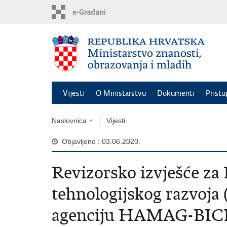
Preskoči
na
glavni
sadržaj
Vijesti
O Ministarstvu
Dokumenti
Pristu
Naslovnica
Vijesti
Objavljeno : 03.06.2020.
Revizorsko izvješće za 
tehnologijskog razvoja
agenciju HAMAG-BICR