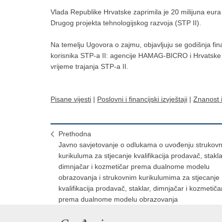
Vlada Republike Hrvatske zaprimila je 20 milijuna eu
Drugog projekta tehnologijskog razvoja (STP II).
Na temelju Ugovora o zajmu, objavljuju se godišnja fina
korisnika STP-a II: agencije HAMAG-BICRO i Hrvatske
vrijeme trajanja STP-a II.
Pisane vijesti
|
Poslovni i financijski izvještaji
|
Znanost i
Prethodna
Javno savjetovanje o odlukama o uvođenju strukovn
kurikuluma za stjecanje kvalifikacija prodavač, stakla
dimnjačar i kozmetičar prema dualnome modelu
obrazovanja i strukovnim kurikulumima za stjecanje
kvalifikacija prodavač, staklar, dimnjačar i kozmetiča
prema dualnome modelu obrazovanja