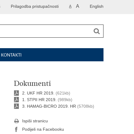
A
S
Prilagodba pristupačnosti
English
A
I KONTAKTI
Dokumenti
2. UKF HR 2019.
(621kb)
1. STPII HR 2019.
(989kb)
3. HAMAG-BICRO 2019. HR
(5708kb)
Ispiši stranicu
Podijeli na Facebooku