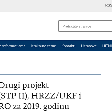
RS
p informacijama
Istaknute teme
Kontakti
Ustanove
HITN
Drugi projekt
 (STP II), HRZZ/UKF i
O za 2019. godinu