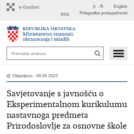
Preskoči
A
English
A
na
Prilagodba pristupačnosti
glavni
RSS
sadržaj
Objavljeno : 09.05.2023.
Savjetovanje s javnošću o
Eksperimentalnom kurikulumu
nastavnoga predmeta
Prirodoslovlje za osnovne škole