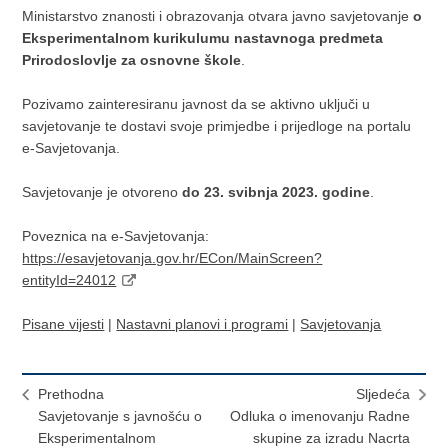
Ministarstvo znanosti i obrazovanja otvara javno savjetovanje
o
Eksperimentalnom kurikulumu nastavnoga predmeta
Prirodoslovlje za osnovne škole
.
Pozivamo zainteresiranu javnost da se aktivno uključi u
savjetovanje te dostavi svoje primjedbe i prijedloge na portalu
e-Savjetovanja.
Savjetovanje je otvoreno
do 23. svibnja 2023. godine
.
Poveznica na e-Savjetovanja:
https://esavjetovanja.gov.hr/ECon/MainScreen?
entityId=24012
Pisane vijesti
|
Nastavni planovi i programi
|
Savjetovanja
Prethodna
Sljedeća
Savjetovanje s javnošću o
Odluka o imenovanju Radne
Eksperimentalnom
skupine za izradu Nacrta