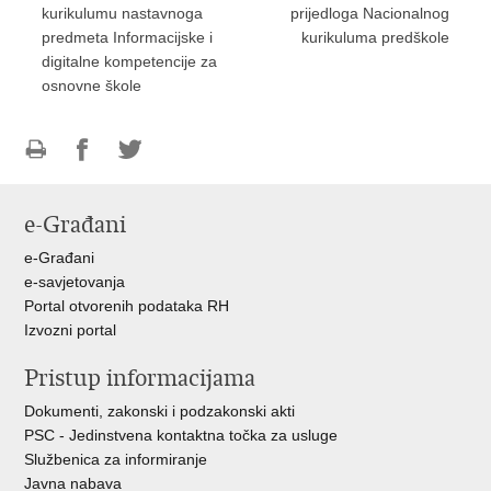
kurikulumu nastavnoga
prijedloga Nacionalnog
predmeta Informacijske i
kurikuluma predškole
digitalne kompetencije za
osnovne škole
Ispiši
Podijeli
Podijeli
stranicu
na
na
e-Građani
Facebooku
Twitteru
e-Građani
e-savjetovanja
Portal otvorenih podataka RH
Izvozni portal
Pristup informacijama
Dokumenti, zakonski i podzakonski akti
PSC - Jedinstvena kontaktna točka za usluge
Službenica za informiranje
Javna nabava