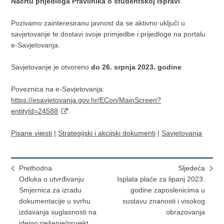
Nacrtu prijedloga Pravilnika o studentskoj ispravi
.
Pozivamo zainteresiranu javnost da se aktivno uključi u
savjetovanje te dostavi svoje primjedbe i prijedloge na portalu
e-Savjetovanja.
Savjetovanje je otvoreno
do 26. srpnja 2023. godine
.
Poveznica na e-Savjetovanja:
https://esavjetovanja.gov.hr/ECon/MainScreen?
entityId=24588
.
Pisane vijesti
|
Strategijski i akcijski dokumenti
|
Savjetovanja
Prethodna
Sljedeća
Odluka o utvrđivanju
Isplata plaće za lipanj 2023.
Smjernica za izradu
godine zaposlenicima u
dokumentacije u svrhu
sustavu znanosti i visokog
izdavanja suglasnosti na
obrazovanja
idejno rješenje/projekt