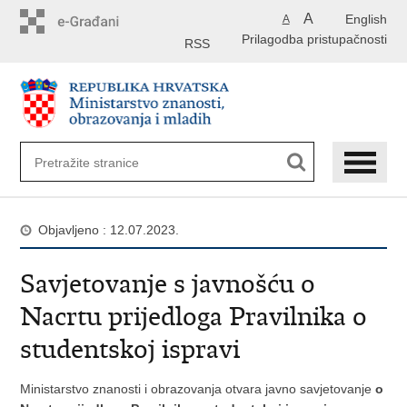
Preskoči
A
English
A
na
Prilagodba pristupačnosti
glavni
RSS
sadržaj
Objavljeno : 12.07.2023.
Savjetovanje s javnošću o
Nacrtu prijedloga Pravilnika o
studentskoj ispravi
Ministarstvo znanosti i obrazovanja otvara javno savjetovanje
o