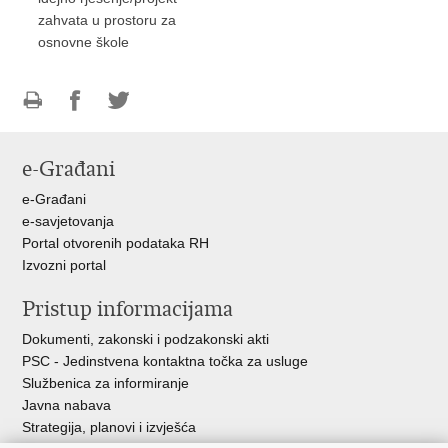
zahvata u prostoru za
osnovne škole
Ispiši
Podijeli
Podijeli
stranicu
na
na
e-Građani
Facebooku
Twitteru
e-Građani
e-savjetovanja
Portal otvorenih podataka RH
Izvozni portal
Pristup informacijama
Dokumenti, zakonski i podzakonski akti
PSC - Jedinstvena kontaktna točka za usluge
Službenica za informiranje
Javna nabava
Strategija, planovi i izvješća