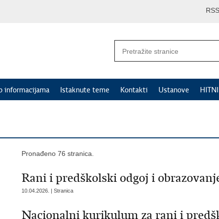
RS
p informacijama
Istaknute teme
Kontakti
Ustanove
HITN
Pronađeno 76 stranica.
Rani i predškolski odgoj i obrazovanj
10.04.2026. | Stranica
Nacionalni kurikulum za rani i predš