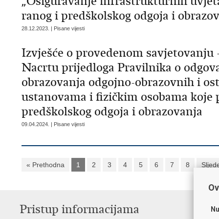
„Osiguravanje infrastrukturnih uvjet
ranog i predškolskog odgoja i obrazo
28.12.2023. | Pisane vijesti
Izvješće o provedenom savjetovanju -
Nacrtu prijedloga Pravilnika o odgovar
obrazovanja odgojno-obrazovnih i osta
ustanovama i fizičkim osobama koje 
predškolskog odgoja i obrazovanja
09.04.2024. | Pisane vijesti
« Prethodna
1
2
3
4
5
6
7
8
Sljed
Ov
Pristup informacijama
K
Nu