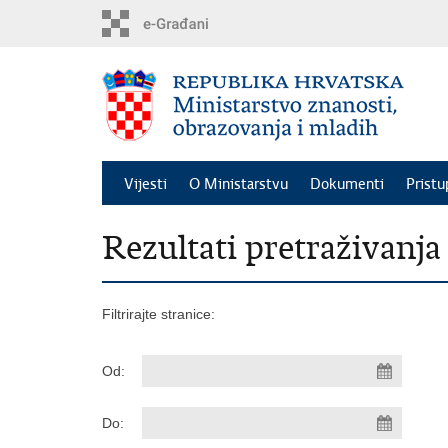
Preskoči
na
glavni
sadržaj
Vijesti
O Ministarstvu
Dokumenti
Pristu
Rezultati pretraživanja
Filtrirajte stranice:
Od:
Do: