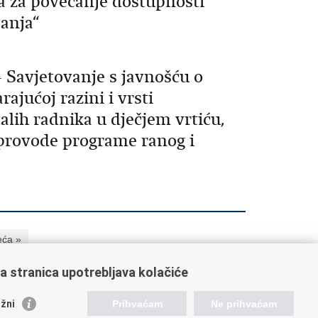
a za povećanje dostupnosti
vanja“
 Savjetovanje s javnošću o
ajućoj razini i vrsti
lih radnika u dječjem vrtiću,
provode programe ranog i
eća »
a stranica upotrebljava kolačiće
orisne poveznice
žni
Prihvaćam
Ne prihvaćam