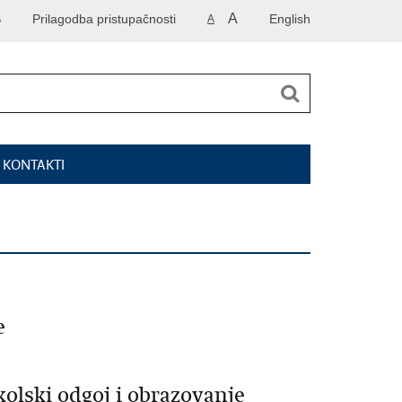
A
S
Prilagodba pristupačnosti
English
A
I KONTAKTI
e
kolski odgoj i obrazovanje