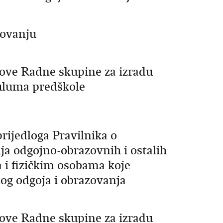
zovanju
anove Radne skupine za izradu
uluma predškole
prijedloga Pravilnika o
nja odgojno-obrazovnih i ostalih
 i fizičkim osobama koje
og odgoja i obrazovanja
anove Radne skupine za izradu