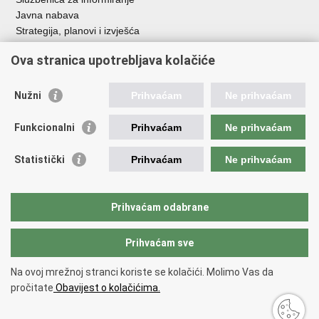
Javna nabava
Strategija, planovi i izvješća
Savjetovanja sa zainteresiranom javnošću
Ova stranica upotrebljava kolačiće
Nužni
Prihvaćam
Ne prihvaćam
Korisne poveznice
Funkcionalni
Prihvaćam
Ne prihvaćam
Vlada RH
AZOO
Statistički
Prihvaćam
Ne prihvaćam
ASOO
AMPEU
CARNET
Prihvaćam odabrane
NCVVO
Prihvaćam sve
Povratak na vrh
Na ovoj mrežnoj stranci koriste se kolačići. Molimo Vas da
Copyright © 2026 Ministarstvo znanosti, obrazovanja i mladih.
Uvjeti
pročitate
Obavijest o kolačićima.
korištenja
Izjava o pristupačnosti