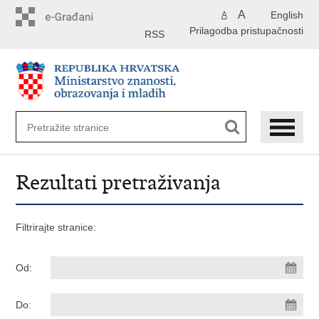
Preskoči
A
English
A
na
Prilagodba pristupačnosti
glavni
RSS
sadržaj
Rezultati pretraživanja
Filtrirajte stranice:
Od:
Do: