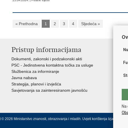
25.04.2024. | Pisane vijesti
« Prethodna
1
2
3
4
Sljedeća »
Ov
Pristup informacijama
K
Nu
Dokumenti, zakonski i podzakonski akti
Vl
Fu
PSC - Jedinstvena kontaktna točka za usluge
AZ
Službenica za informiranje
AS
St
Javna nabava
AM
Strategija, planovi i izvješća
CA
Savjetovanja sa zainteresiranom javnošću
NC
Na 
Oba
 © 2026 Ministarstvo znanosti, obrazovanja i mladih.
Uvjeti korištenja
Izjava o pris