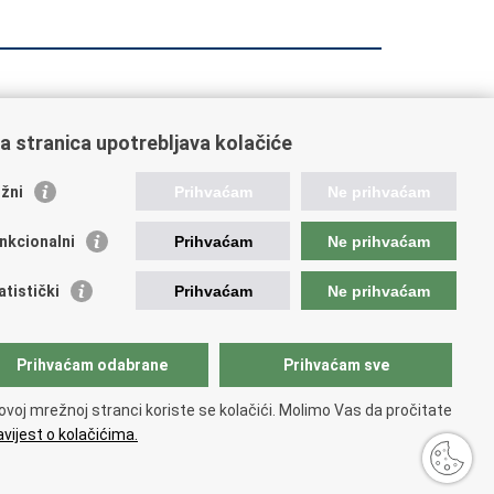
a stranica upotrebljava kolačiće
orisne poveznice
žni
Prihvaćam
Ne prihvaćam
ada RH
nkcionalni
Prihvaćam
Ne prihvaćam
OO
OO
atistički
Prihvaćam
Ne prihvaćam
PEU
RNET
VVO
Prihvaćam odabrane
Prihvaćam sve
ovoj mrežnoj stranci koriste se kolačići. Molimo Vas da pročitate
vijest o kolačićima.
tupačnosti