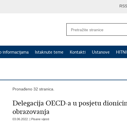
RS
p informacijama
Istaknute teme
Kontakti
Ustanove
HITN
Pronađeno 32 stranica.
Delegacija OECD-a u posjetu dionicim
obrazovanja
03.06.2022. | Pisane vijesti