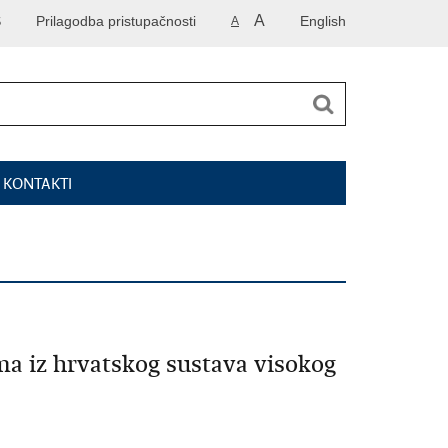
A
S
Prilagodba pristupačnosti
English
A
I KONTAKTI
a iz hrvatskog sustava visokog