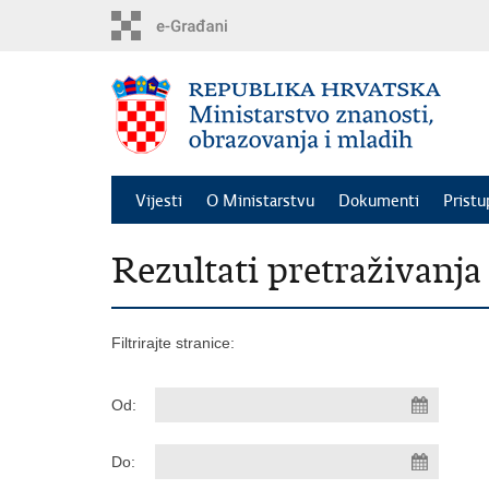
Preskoči
na
glavni
sadržaj
Vijesti
O Ministarstvu
Dokumenti
Pristu
Rezultati pretraživanja
Filtrirajte stranice:
Od:
Do: