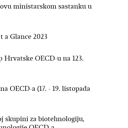
-ovu ministarskom sastanku u
at a Glance 2023
tup Hrvatske OECD-u na 123.
a OECD-a (17. - 19. listopada
j skupini za biotehnologiju,
ehnologije OECD-a