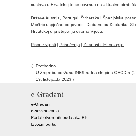
sustava u Hrvatskoj te se osvrnuo na aktualne strateške 
Države Austrija, Portugal, Švicarska i Španjolska postav
Meštrić uspješno odgovorio. Dodatno su Kostarika, Slov
Hrvatskoj u pristupanju ovome Vijeću.
Pisane vijesti
|
Priopćenja
|
Znanost i tehnologija
Prethodna
U Zagrebu održana INES radna skupina OECD-a (17
19. listopada 2023.)
e-Građani
e-Građani
e-savjetovanja
Portal otvorenih podataka RH
Izvozni portal