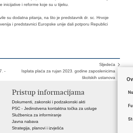
inicijative i reforme koje su u tijeku.
ile su dodatna pitanja, na što je predstavnik dr. sc. Hrvoje
enija i predstavnici Europske unije dali potporu Republici
Sljedeća
. -
Isplata plaća za rujan 2023. godine zaposlenicima
školskih ustanova
Ov
Pristup informacijama
K
Nu
Dokumenti, zakonski i podzakonski akti
Vl
Fu
PSC - Jedinstvena kontaktna točka za usluge
AZ
Službenica za informiranje
AS
St
Javna nabava
AM
Strategija, planovi i izvješća
CA