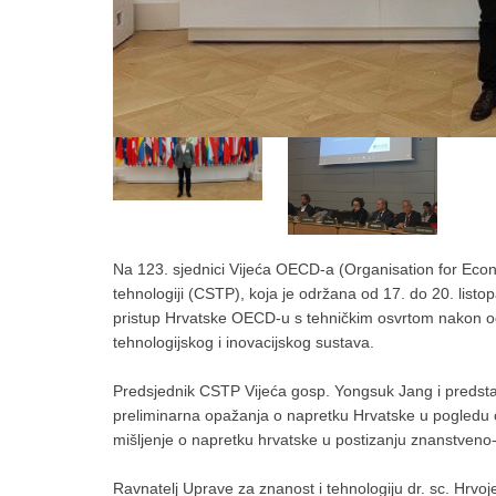
Na 123. sjednici Vijeća OECD-a (Organisation for Econ
tehnologiji (CSTP), koja je održana od 17. do 20. listo
pristup Hrvatske OECD-u s tehničkim osvrtom nakon odr
tehnologijskog i inovacijskog sustava.
Predsjednik CSTP Vijeća gosp. Yongsuk Jang i predstav
preliminarna opažanja o napretku Hrvatske u pogledu os
mišljenje o napretku hrvatske u postizanju znanstveno-i
Ravnatelj Uprave za znanost i tehnologiju dr. sc. Hrvo