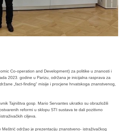
omic Co-operation and Development) za politike u znanosti i
pada 2023. godine u Parizu, održana je inicijalna rasprava za
žane „fact-finding“ misije i procjene hrvatskoga znanstvenog,
nik Tajništva gosp. Mario Servantes ukratko su obrazložili
tvarenih reformi u sklopu STI sustava te dali pozitivno
straživačkih ciljeva.
je Meštrić održao je prezentaciju znanstveno- istraživačkog