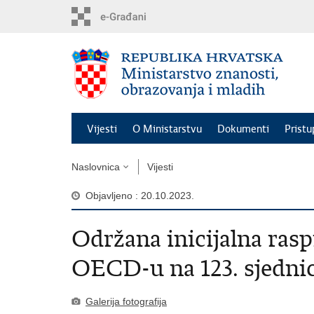
Preskoči
na
glavni
sadržaj
Vijesti
O Ministarstvu
Dokumenti
Pristu
Naslovnica
Vijesti
Objavljeno : 20.10.2023.
Održana inicijalna ras
OECD-u na 123. sjedni
Galerija fotografija