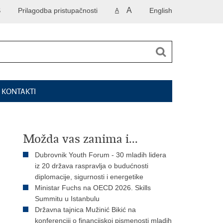
A
S
Prilagodba pristupačnosti
English
A
I KONTAKTI
Možda vas zanima i...
Dubrovnik Youth Forum - 30 mladih lidera
iz 20 država raspravlja o budućnosti
diplomacije, sigurnosti i energetike
Ministar Fuchs na OECD 2026. Skills
Summitu u Istanbulu
Državna tajnica Mužinić Bikić na
konferenciji o financijskoj pismenosti mladih