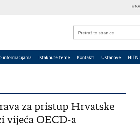
RS
p informacijama
Istaknute teme
Kontakti
Ustanove
HITN
prava za pristup Hrvatske
ci vijeća OECD-a