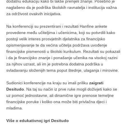
dodatnu edukaciju kako bi lakše prenijeli znanje. Posebno je
naglašeno da je podrška školskih ravnatelja i institucija važna
za održivost ovakvih inicijativa.
Na konferenciji su prezentirani i rezultati Hanfine ankete
provedene među učiteljima i učenicima, koji su potvrdili kako
postoji velik interes prosvjetnih djelatnika za financijsko
opismenjavanje te da većina učitelja podržava uvođenje
financijske pismenosti u školski kurikulum. Rezultati su pokazali
i da je financijsko znanje i ponašanje učenika na visokoj razini
za njihov uzrast, ali im je potrebna dodatna podrška u
svladavanju složenijih tema poput štednje, ulaganja i mirovine.
Sudionici konferencije na kraju su imali priliku
zaigrati
Desitudo
. Na taj su način iz prve ruke mogli doživjeti kako se
uz pomoć jednostavne, ali dinamične igre prenose temeljne
financijske poruke i koliko ona može biti privlačna djeci i
mladima.
Više o edukativnoj igri Desitudo