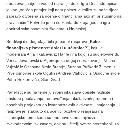
obrazovanja djece već od najranije dobi. Igru Desitudo opisao
je kao „odličan primjer koji nam pokazuje koliko su naša djeca
zapravo otvorena za učenje o financijama ako im pristupimo na
pravi način.“ Potvrdio je da će Hanfa do kraja godine igru
donirati svim osnovnim školama u Hrvatskoj.
Središnji dio događaja bila je panel-rasprava „
Kako
financijska pismenost dolazi u učionice?
“, koju je
moderirala Anja Tkalčević iz Hanfe i na kojoj su sudjelovale dr.
Verica Jovanovski iz Agencije za odgoj i obrazovanje, Vesna
Vujević iz Osnovne škole Brestje, Suzana Puškarić Žlimen iz
Prve osnovne škole Ogulin i Andrea Vlahović iz Osnovne škole
Petra Hektorovića, Stari Grad.
Panelistice su na temelju svojih iskustava opisale različite
pristupe poučavanju - od uvođenja fakultativnih predmeta i
posebnih projekata do izvannastavnih aktivnosti i natjecanja. U
raspravi je istaknuto da učenici pozitivno reagiraju na
financijske teme kada su one povezane s njihovim
svakodnevnim iskustvom, dok su učitelji sve zainteresiraniji za