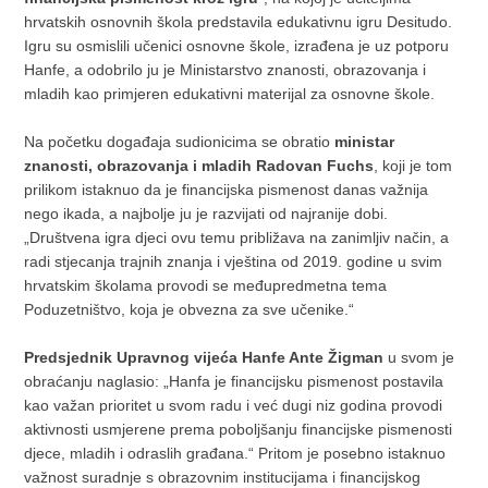
hrvatskih osnovnih škola predstavila edukativnu igru Desitudo.
Igru su osmislili učenici osnovne škole, izrađena je uz potporu
Hanfe, a odobrilo ju je Ministarstvo znanosti, obrazovanja i
mladih kao primjeren edukativni materijal za osnovne škole.
Na početku događaja sudionicima se obratio
ministar
znanosti, obrazovanja i mladih Radovan Fuchs
, koji je tom
prilikom istaknuo da je financijska pismenost danas važnija
nego ikada, a najbolje ju je razvijati od najranije dobi.
„Društvena igra djeci ovu temu približava na zanimljiv način, a
radi stjecanja trajnih znanja i vještina od 2019. godine u svim
hrvatskim školama provodi se međupredmetna tema
Poduzetništvo, koja je obvezna za sve učenike.“
Predsjednik Upravnog vijeća Hanfe Ante Žigman
u svom je
obraćanju naglasio: „Hanfa je financijsku pismenost postavila
kao važan prioritet u svom radu i već dugi niz godina provodi
aktivnosti usmjerene prema poboljšanju financijske pismenosti
djece, mladih i odraslih građana.“ Pritom je posebno istaknuo
važnost suradnje s obrazovnim institucijama i financijskog