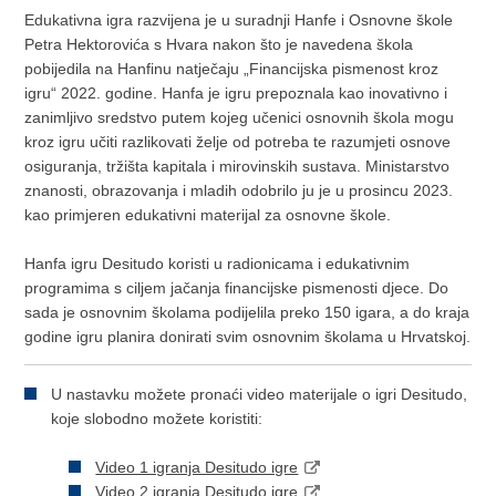
Edukativna igra razvijena je u suradnji Hanfe i Osnovne škole
Petra Hektorovića s Hvara nakon što je navedena škola
pobijedila na Hanfinu natječaju „Financijska pismenost kroz
igru“ 2022. godine. Hanfa je igru prepoznala kao inovativno i
zanimljivo sredstvo putem kojeg učenici osnovnih škola mogu
kroz igru učiti razlikovati želje od potreba te razumjeti osnove
osiguranja, tržišta kapitala i mirovinskih sustava. Ministarstvo
znanosti, obrazovanja i mladih odobrilo ju je u prosincu 2023.
kao primjeren edukativni materijal za osnovne škole.
Hanfa igru Desitudo koristi u radionicama i edukativnim
programima s ciljem jačanja financijske pismenosti djece. Do
sada je osnovnim školama podijelila preko 150 igara, a do kraja
godine igru planira donirati svim osnovnim školama u Hrvatskoj.
U nastavku možete pronaći video materijale o igri Desitudo,
koje slobodno možete koristiti:
Video 1 igranja Desitudo igre
Video 2 igranja Desitudo igre