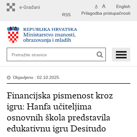
Preskoči
A
English
A
na
Prilagodba pristupačnosti
glavni
RSS
sadržaj
Objavljeno : 02.10.2025.
Financijska pismenost kroz
igru: Hanfa učiteljima
osnovnih škola predstavila
edukativnu igru Desitudo