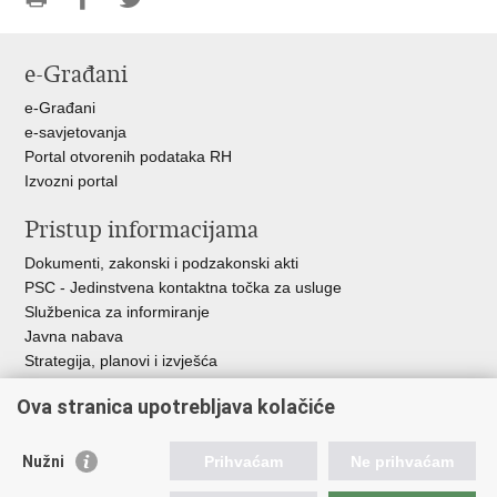
Ispiši
Podijeli
Podijeli
stranicu
na
na
e-Građani
Facebooku
Twitteru
e-Građani
e-savjetovanja
Portal otvorenih podataka RH
Izvozni portal
Pristup informacijama
Dokumenti, zakonski i podzakonski akti
PSC - Jedinstvena kontaktna točka za usluge
Službenica za informiranje
Javna nabava
Strategija, planovi i izvješća
Savjetovanja sa zainteresiranom javnošću
Ova stranica upotrebljava kolačiće
Nužni
Prihvaćam
Ne prihvaćam
Korisne poveznice