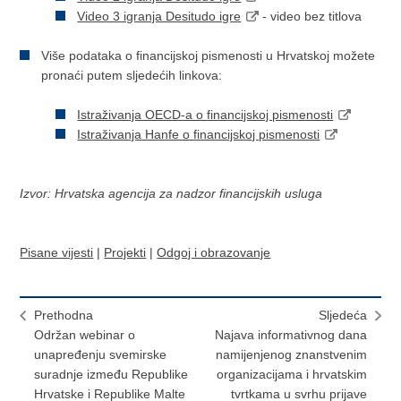
Video 3 igranja Desitudo igre
- video bez titlova
Više podataka o financijskoj pismenosti u Hrvatskoj možete
pronaći putem sljedećih linkova:
Istraživanja OECD-a o financijskoj pismenosti
Istraživanja Hanfe o financijskoj pismenosti
Izvor: Hrvatska agencija za nadzor financijskih usluga
Pisane vijesti
|
Projekti
|
Odgoj i obrazovanje
Prethodna
Sljedeća
Održan webinar o
Najava informativnog dana
unapređenju svemirske
namijenjenog znanstvenim
suradnje između Republike
organizacijama i hrvatskim
Hrvatske i Republike Malte
tvrtkama u svrhu prijave