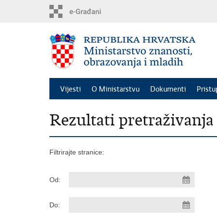
Preskoči
na
glavni
sadržaj
Vijesti
O Ministarstvu
Dokumenti
Pristu
Rezultati pretraživanja
Filtrirajte stranice:
Od:
Do: