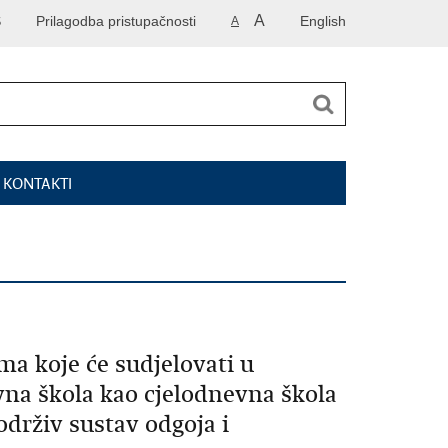
A
S
Prilagodba pristupačnosti
English
A
I KONTAKTI
a koje će sudjelovati u
a škola kao cjelodnevna škola
održiv sustav odgoja i