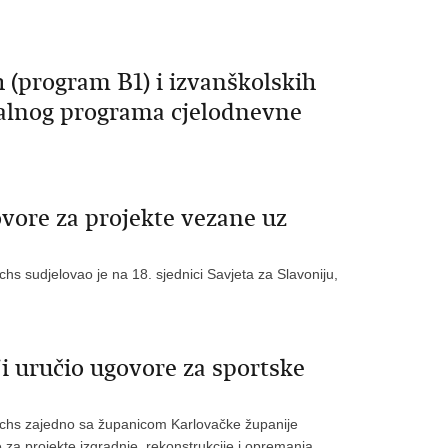
 (program B1) i izvanškolskih
talnog programa cjelodnevne
ovore za projekte vezane uz
chs sudjelovao je na 18. sjednici Savjeta za Slavoniju,
i uručio ugovore za sportske
Fuchs zajedno sa županicom Karlovačke županije
 za projekte izgradnje, rekonstrukcije i opremanja