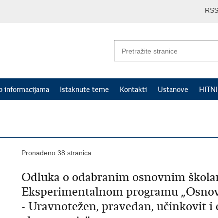
RS
p informacijama
Istaknute teme
Kontakti
Ustanove
HITN
Pronađeno 38 stranica.
Odluka o odabranim osnovnim školam
Eksperimentalnom programu „Osnovn
- Uravnotežen, pravedan, učinkovit i 