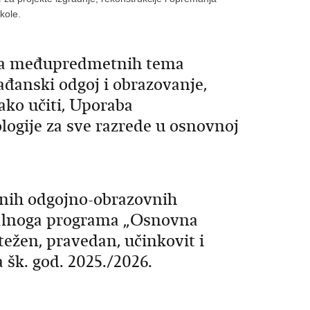
škole.
ula međupredmetnih tema
rađanski odgoj i obrazovanje,
kako učiti, Uporaba
logije za sve razrede u osnovnoj
lnih odgojno-obrazovnih
talnoga programa „Osnovna
težen, pravedan, učinkovit i
 šk. god. 2025./2026.