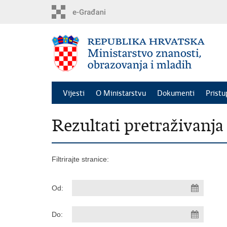
Preskoči
na
glavni
sadržaj
Vijesti
O Ministarstvu
Dokumenti
Pristu
Rezultati pretraživanja
Filtrirajte stranice:
Od:
Do: