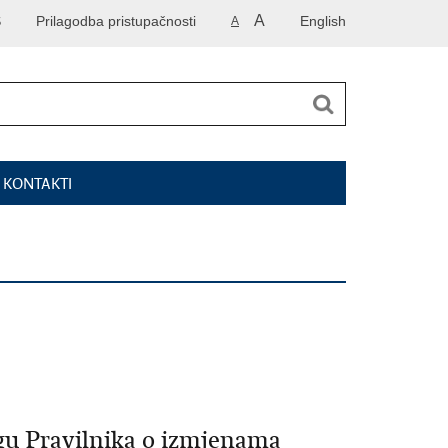
A
S
Prilagodba pristupačnosti
English
A
I KONTAKTI
logu Pravilnika o izmjenama