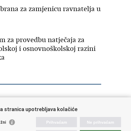
abrana za zamjenicu ravnatelja u
m za provedbu natječaja za
lskoj i osnovnoškolskoj razini
ka
a stranica upotrebljava kolačiće
orisne poveznice
žni
Prihvaćam
Ne prihvaćam