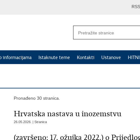
RS
p informacijama
Istaknute teme
Kontakti
Ustanove
HITN
Pronađeno 30 stranica.
Hrvatska nastava u inozemstvu
26.05.2026. | Stranica
(završeno: 17. ožujka 2022.) o Prijed