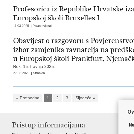
Profesorica iz Republike Hrvatske iz
Europskoj školi Bruxelles I
11.03.2025. | Pisane vijesti
Obavijest o razgovoru s Povjerenstvo
izbor zamjenika ravnatelja na predško
u Europskoj školi Frankfurt, Njemač
Rok: 15. travnja 2025.
27.03.2025. | Stranica
« Prethodna
1
2
3
Sljedeća »
Ov
Pristup informacijama
K
Nu