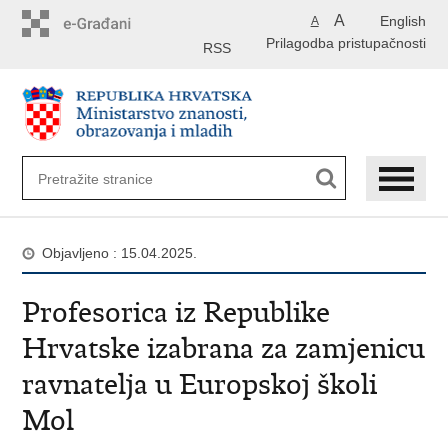
Preskoči
A
English
A
na
Prilagodba pristupačnosti
glavni
RSS
sadržaj
Objavljeno : 15.04.2025.
Profesorica iz Republike
Hrvatske izabrana za zamjenicu
ravnatelja u Europskoj školi
Mol