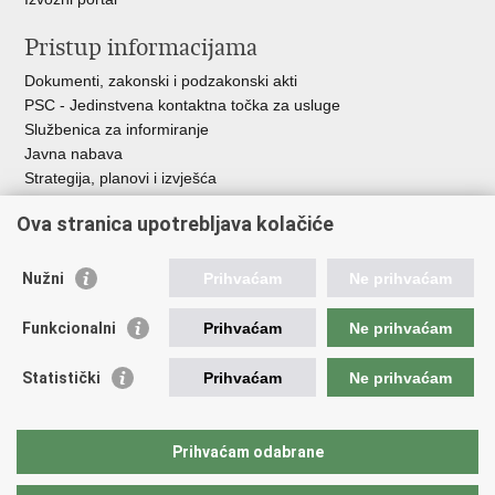
Pristup informacijama
Dokumenti, zakonski i podzakonski akti
PSC - Jedinstvena kontaktna točka za usluge
Službenica za informiranje
Javna nabava
Strategija, planovi i izvješća
Savjetovanja sa zainteresiranom javnošću
Ova stranica upotrebljava kolačiće
Nužni
Prihvaćam
Ne prihvaćam
Korisne poveznice
Funkcionalni
Prihvaćam
Ne prihvaćam
Vlada RH
AZOO
Statistički
Prihvaćam
Ne prihvaćam
ASOO
AMPEU
CARNET
Prihvaćam odabrane
NCVVO