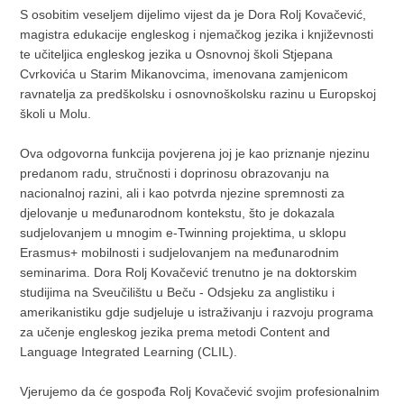
S osobitim veseljem dijelimo vijest da je Dora Rolj Kovačević,
magistra edukacije engleskog i njemačkog jezika i književnosti
te učiteljica engleskog jezika u Osnovnoj školi Stjepana
Cvrkovića u Starim Mikanovcima, imenovana zamjenicom
ravnatelja za predškolsku i osnovnoškolsku razinu u Europskoj
školi u Molu.
Ova odgovorna funkcija povjerena joj je kao priznanje njezinu
predanom radu, stručnosti i doprinosu obrazovanju na
nacionalnoj razini, ali i kao potvrda njezine spremnosti za
djelovanje u međunarodnom kontekstu, što je dokazala
sudjelovanjem u mnogim e-Twinning projektima, u sklopu
Erasmus+ mobilnosti i sudjelovanjem na međunarodnim
seminarima. Dora Rolj Kovačević trenutno je na doktorskim
studijima na Sveučilištu u Beču - Odsjeku za anglistiku i
amerikanistiku gdje sudjeluje u istraživanju i razvoju programa
za učenje engleskog jezika prema metodi Content and
Language Integrated Learning (CLIL).
Vjerujemo da će gospođa Rolj Kovačević svojim profesionalnim