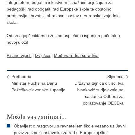
integritetom, bogatim iskustvom i snažnim osjećajem za
pedagoški rad obogatiti rad Europske škole te dostojno
predstavljati hrvatski obrazovni sustav u europskoj zajednici
škola.
Od srca joj čestitamo i želimo uspješan i ispunjen početak u
novoj ulozi!
Pisane vijesti
|
Izvješća
|
Međunarodna suradnja
Prethodna
Sljedeća
Ministar Fuchs na Danu
Državna tajnica dr. sc. Iva
Požeško-slavonske županije
Ivanković sudjelovala na
sastanku Odbora za
obrazovanje OECD-a
Možda vas zanima i...
Obavijest o razgovoru s ravnateljem škole vezano uz Javni
poziv za izbor nastavnika za rad u Europskoj školi