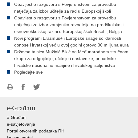
Obavijest o razgovoru s Povjerenstvom za provedbu
natječaja za izbor učitelja za rad u Europskoj školi
Obavijest o razgovoru s Povjerenstvom za provedbu
natječaja za izbor zamjenika ravnatelja na predškolskoj i
osnovnoškolskoj razini u Europskoj školi Brisel I, Belgija
Novi programi Erasmus+ i Europske snage solidarnosti
donose Hrvatskoj već u ovoj godini gotovo 30 milijuna eura
Državna tajnica Mužinić Bikić na Međunarodnom stručnom
skupu za odgojitelje, učitelje i nastavnike, pripadnike
hrvatske nacionalne manjine i hrvatskog iseljeništva
Pogledajte sve
Ispiši
Podijeli
Podijeli
stranicu
na
na
e-Građani
Facebooku
Twitteru
e-Građani
e-savjetovanja
Portal otvorenih podataka RH
Izvozni portal