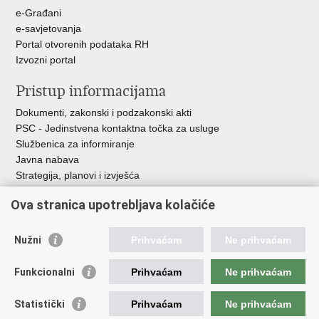
e-Građani
e-savjetovanja
Portal otvorenih podataka RH
Izvozni portal
Pristup informacijama
Dokumenti, zakonski i podzakonski akti
PSC - Jedinstvena kontaktna točka za usluge
Službenica za informiranje
Javna nabava
Strategija, planovi i izvješća
Savjetovanja sa zainteresiranom javnošću
Ova stranica upotrebljava kolačiće
Nužni
Prihvaćam
Ne prihvaćam
Korisne poveznice
Funkcionalni
Prihvaćam
Ne prihvaćam
Vlada RH
AZOO
Statistički
Prihvaćam
Ne prihvaćam
ASOO