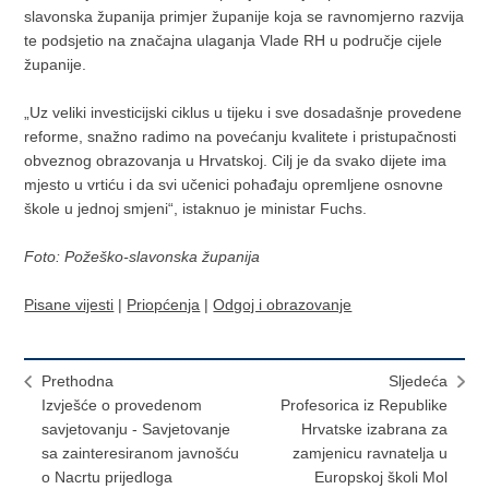
slavonska županija primjer županije koja se ravnomjerno razvija
te podsjetio na značajna ulaganja Vlade RH u područje cijele
županije.
„Uz veliki investicijski ciklus u tijeku i sve dosadašnje provedene
reforme, snažno radimo na povećanju kvalitete i pristupačnosti
obveznog obrazovanja u Hrvatskoj. Cilj je da svako dijete ima
mjesto u vrtiću i da svi učenici pohađaju opremljene osnovne
škole u jednoj smjeni“, istaknuo je ministar Fuchs.
Foto: Požeško-slavonska županija
Pisane vijesti
|
Priopćenja
|
Odgoj i obrazovanje
Prethodna
Sljedeća
Izvješće o provedenom
Profesorica iz Republike
savjetovanju - Savjetovanje
Hrvatske izabrana za
sa zainteresiranom javnošću
zamjenicu ravnatelja u
o Nacrtu prijedloga
Europskoj školi Mol