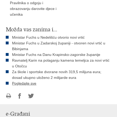
Pravilnika o odgoju i
obrazovanju darovite djece i
učenika
Možda vas zanima i...
Ministar Fuchs u Nedelišću otvorio novi vrtić
Ministar Fuchs u Zadarskoj županiji - otvoren novi vrtić u
Bibinjama
Ministar Fuchs na Danu Krapinsko-zagorske županije
Ravnatelj Karin na polaganju kamena temeljca za novi vrtić
u Otočcu
Za škole i sportske dvorane novih 319,5 milijuna eura;
dosad ukupno uloženo 2 milijarde eura
Pogledajte sve
Ispiši
Podijeli
Podijeli
stranicu
na
na
e-Građani
Facebooku
Twitteru