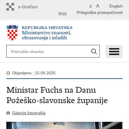
Preskoči
A
English
A
na
Prilagodba pristupačnosti
glavni
RSS
sadržaj
Objavljeno : 15.04.2025.
Ministar Fuchs na Danu
Požeško-slavonske županije
Galerija fotografija