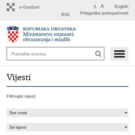
Preskoči
A
English
A
na
Prilagodba pristupačnosti
glavni
RSS
sadržaj
Vijesti
Filtrirajte vijesti: