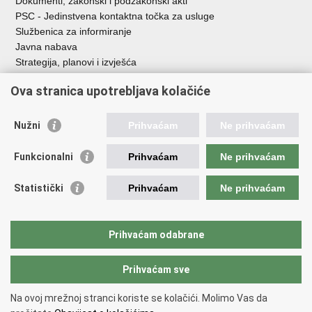
Dokumenti, zakonski i podzakonski akti
PSC - Jedinstvena kontaktna točka za usluge
Službenica za informiranje
Javna nabava
Strategija, planovi i izvješća
Savjetovanja sa zainteresiranom javnošću
Ova stranica upotrebljava kolačiće
Nužni
Prihvaćam
Ne prihvaćam
Korisne poveznice
Funkcionalni
Prihvaćam
Ne prihvaćam
Vlada RH
AZOO
Statistički
Prihvaćam
Ne prihvaćam
ASOO
AMPEU
CARNET
Prihvaćam odabrane
NCVVO
Prihvaćam sve
Povratak na vrh
Na ovoj mrežnoj stranci koriste se kolačići. Molimo Vas da
Copyright © 2026 Ministarstvo znanosti, obrazovanja i mladih.
Uvjeti