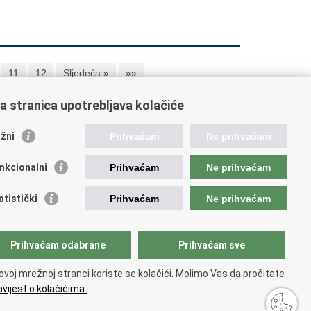
11
12
Sljedeća »
»»
a stranica upotrebljava kolačiće
orisne poveznice
žni
Prihvaćam
Ne prihvaćam
ada RH
nkcionalni
Prihvaćam
Ne prihvaćam
OO
OO
atistički
Prihvaćam
Ne prihvaćam
PEU
RNET
VVO
Prihvaćam odabrane
Prihvaćam sve
ovoj mrežnoj stranci koriste se kolačići. Molimo Vas da pročitate
vijest o kolačićima.
tupačnosti