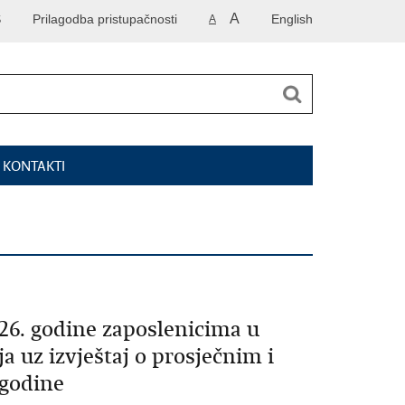
A
S
Prilagodba pristupačnosti
English
A
I KONTAKTI
026. godine zaposlenicima u
a uz izvještaj o prosječnim i
 godine