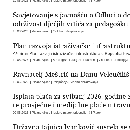
10.06.2026. | Pisane vijesti | Isplate (plaće, stipendije...) | Plaće
Savjetovanje s javnošću o Odluci o do
održivost dječjih vrtića za pedagošku
10.06.2026. | Pisane vijesti | Odluke | Savjetovanja
Plan razvoja istraživačke infrastrukt
Ažuriran Plan razvoja istraživačke infrastrukture u Republici Hrv
10.06.2026. | Pisane vijesti | Strategijski i akcijski dokumenti | Znanost i tehnologija
Ravnatelj Meštrić na Danu Veleučili
10.06.2026. | Pisane vijesti | Priopćenja | Visoko obrazovanje
Isplata plaća za svibanj 2026. godine
te prosječne i medijalne plaće u trav
09.06.2026. | Pisane vijesti | Isplate (plaće, stipendije...) | Plaće
Državna tajnica Ivanković susrela se