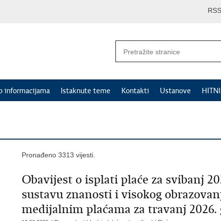
RS
p informacijama
Istaknute teme
Kontakti
Ustanove
HITN
Pronađeno 3313 vijesti.
Obavijest o isplati plaće za svibanj 2
sustavu znanosti i visokog obrazovanj
medijalnim plaćama za travanj 2026.