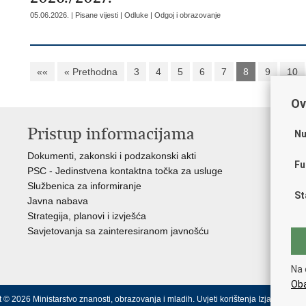
05.06.2026. | Pisane vijesti | Odluke | Odgoj i obrazovanje
««
« Prethodna
3
4
5
6
7
8
9
10
Ov
Pristup informacijama
K
Nu
Dokumenti, zakonski i podzakonski akti
Vl
Fu
PSC - Jedinstvena kontaktna točka za usluge
AZ
Službenica za informiranje
AS
St
Javna nabava
AM
Strategija, planovi i izvješća
CA
Savjetovanja sa zainteresiranom javnošću
NC
Na 
Oba
 © 2026 Ministarstvo znanosti, obrazovanja i mladih.
Uvjeti korištenja
Izjava o pris