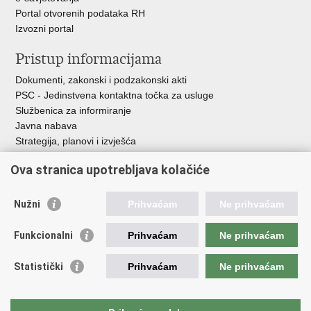
Portal otvorenih podataka RH
Izvozni portal
Pristup informacijama
Dokumenti, zakonski i podzakonski akti
PSC - Jedinstvena kontaktna točka za usluge
Službenica za informiranje
Javna nabava
Strategija, planovi i izvješća
Savjetovanja sa zainteresiranom javnošću
Ova stranica upotrebljava kolačiće
Nužni
Prihvaćam
Ne prihvaćam
Korisne poveznice
Funkcionalni
Prihvaćam
Ne prihvaćam
Vlada RH
AZOO
Statistički
Prihvaćam
Ne prihvaćam
ASOO
AMPEU
CARNET