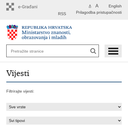
Preskoči
A
English
A
na
Prilagodba pristupačnosti
glavni
RSS
sadržaj
Vijesti
Filtrirajte vijesti: