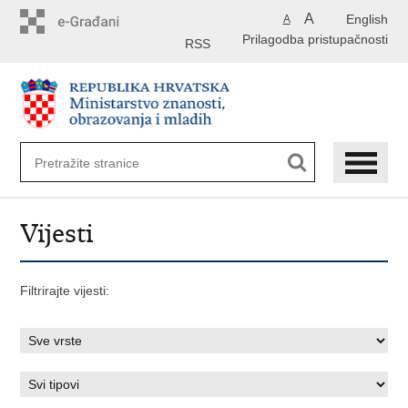
Preskoči
A
English
A
na
Prilagodba pristupačnosti
glavni
RSS
sadržaj
Vijesti
Filtrirajte vijesti: