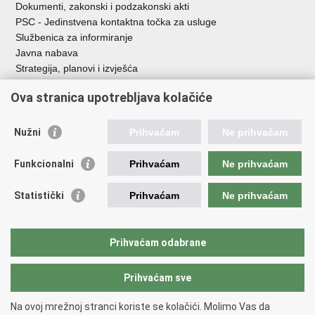
Dokumenti, zakonski i podzakonski akti
PSC - Jedinstvena kontaktna točka za usluge
Službenica za informiranje
Javna nabava
Strategija, planovi i izvješća
Savjetovanja sa zainteresiranom javnošću
Ova stranica upotrebljava kolačiće
Nužni
Prihvaćam
Ne prihvaćam
Korisne poveznice
Funkcionalni
Prihvaćam
Ne prihvaćam
Vlada RH
AZOO
Statistički
Prihvaćam
Ne prihvaćam
ASOO
AMPEU
CARNET
Prihvaćam odabrane
NCVVO
Prihvaćam sve
Povratak na vrh
Na ovoj mrežnoj stranci koriste se kolačići. Molimo Vas da