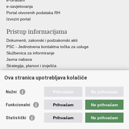
e-Građani
e-savjetovanja
Portal otvorenih podataka RH
Izvozni portal
Pristup informacijama
Dokumenti, zakonski i podzakonski akti
PSC - Jedinstvena kontaktna točka za usluge
Službenica za informiranje
Javna nabava
Strategija, planovi i izvješća
Savjetovanja sa zainteresiranom javnošću
Ova stranica upotrebljava kolačiće
Nužni
Prihvaćam
Ne prihvaćam
Korisne poveznice
Funkcionalni
Prihvaćam
Ne prihvaćam
Vlada RH
AZOO
Statistički
Prihvaćam
Ne prihvaćam
ASOO
AMPEU