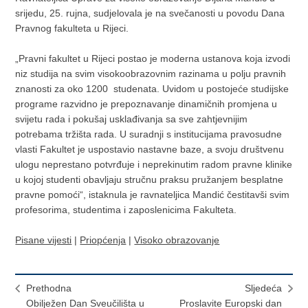
srijedu, 25. rujna, sudjelovala je na svečanosti u povodu Dana
Pravnog fakulteta u Rijeci.
„Pravni fakultet u Rijeci postao je moderna ustanova koja izvodi
niz studija na svim visokoobrazovnim razinama u polju pravnih
znanosti za oko 1200 studenata. Uvidom u postojeće studijske
programe razvidno je prepoznavanje dinamičnih promjena u
svijetu rada i pokušaj usklađivanja sa sve zahtjevnijim
potrebama tržišta rada. U suradnji s institucijama pravosudne
vlasti Fakultet je uspostavio nastavne baze, a svoju društvenu
ulogu neprestano potvrđuje i neprekinutim radom pravne klinike
u kojoj studenti obavljaju stručnu praksu pružanjem besplatne
pravne pomoći“, istaknula je ravnateljica Mandić čestitavši svim
profesorima, studentima i zaposlenicima Fakulteta.
Pisane vijesti
|
Priopćenja
|
Visoko obrazovanje
Prethodna
Sljedeća
Obilježen Dan Sveučilišta u
Proslavite Europski dan