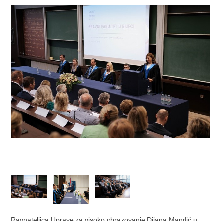
Ravnateljica Uprave za visoko obrazovanje Dijana Mandić u