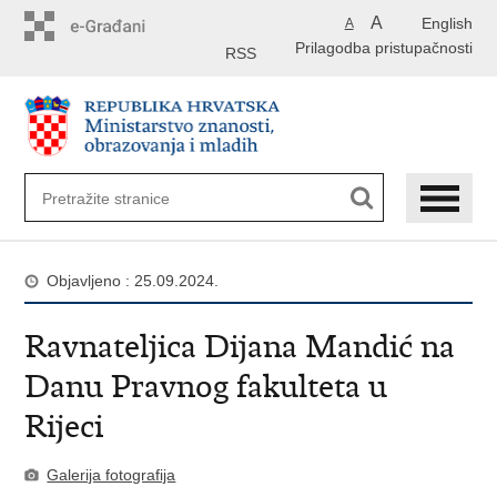
Preskoči
A
English
A
na
Prilagodba pristupačnosti
glavni
RSS
sadržaj
Objavljeno : 25.09.2024.
Ravnateljica Dijana Mandić na
Danu Pravnog fakulteta u
Rijeci
Galerija fotografija