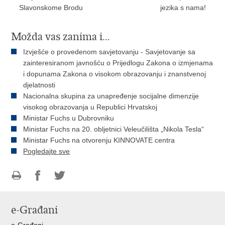
Slavonskome Brodu
jezika s nama!
Možda vas zanima i...
Izvješće o provedenom savjetovanju - Savjetovanje sa
zainteresiranom javnošću o Prijedlogu Zakona o izmjenama
i dopunama Zakona o visokom obrazovanju i znanstvenoj
djelatnosti
Nacionalna skupina za unapređenje socijalne dimenzije
visokog obrazovanja u Republici Hrvatskoj
Ministar Fuchs u Dubrovniku
Ministar Fuchs na 20. obljetnici Veleučilišta „Nikola Tesla“
Ministar Fuchs na otvorenju KINNOVATE centra
Pogledajte sve
Ispiši
Podijeli
Podijeli
stranicu
na
na
e-Građani
Facebooku
Twitteru