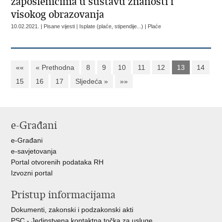
zaposlenicima u sustavu znanosti i
visokog obrazovanja
10.02.2021. | Pisane vijesti | Isplate (plaće, stipendije...) | Plaće
««
« Prethodna
8
9
10
11
12
13
14
15
16
17
Sljedeća »
»»
e-Građani
e-Građani
e-savjetovanja
Portal otvorenih podataka RH
Izvozni portal
Pristup informacijama
Dokumenti, zakonski i podzakonski akti
PSC - Jedinstvena kontaktna točka za usluge