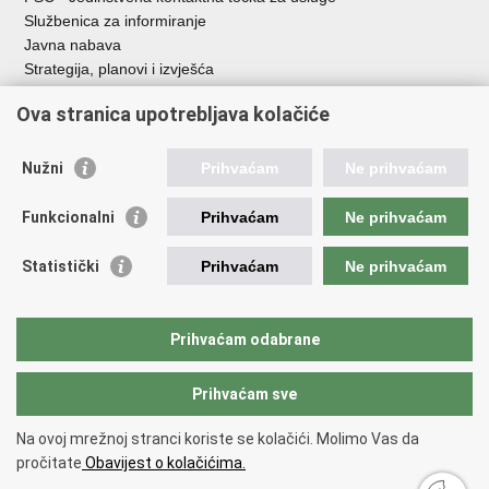
Službenica za informiranje
Javna nabava
Strategija, planovi i izvješća
Savjetovanja sa zainteresiranom javnošću
Ova stranica upotrebljava kolačiće
Nužni
Prihvaćam
Ne prihvaćam
Korisne poveznice
Funkcionalni
Prihvaćam
Ne prihvaćam
Vlada RH
AZOO
Statistički
Prihvaćam
Ne prihvaćam
ASOO
AMPEU
CARNET
Prihvaćam odabrane
NCVVO
Prihvaćam sve
Povratak na vrh
Na ovoj mrežnoj stranci koriste se kolačići. Molimo Vas da
Copyright © 2026 Ministarstvo znanosti, obrazovanja i mladih.
Uvjeti
pročitate
Obavijest o kolačićima.
korištenja
Izjava o pristupačnosti