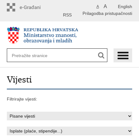
Preskoči
A
English
A
na
Prilagodba pristupačnosti
glavni
RSS
sadržaj
Vijesti
Filtrirajte vijesti: